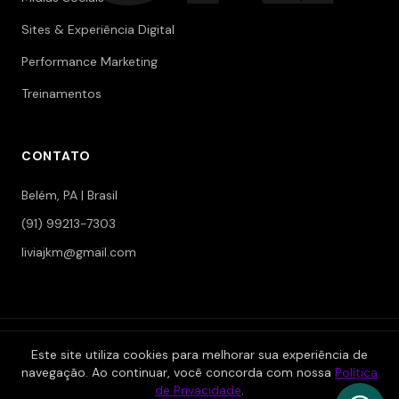
Sites & Experiência Digital
Performance Marketing
Treinamentos
CONTATO
Belém, PA | Brasil
(91) 99213-7303
liviajkm@gmail.com
© 2006-2026 Jokerman — Branding & Marketing. Todos os
Este site utiliza cookies para melhorar sua experiência de
direitos reservados.
navegação. Ao continuar, você concorda com nossa
Política
|
|
Política de Privacidade
Termos de Serviço
Área Restrita
de Privacidade
.