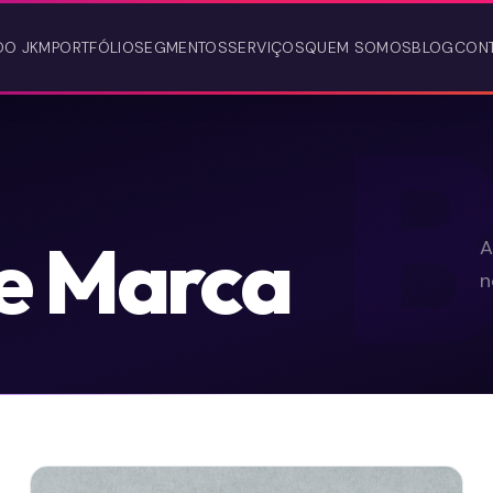
DO JKM
PORTFÓLIO
SEGMENTOS
SERVIÇOS
QUEM SOMOS
BLOG
CON
e Marca
A
n