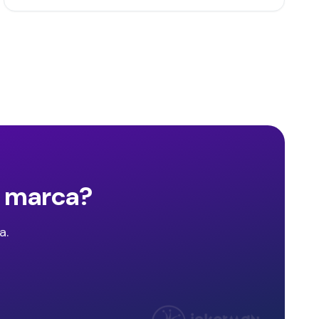
e marca?
a.