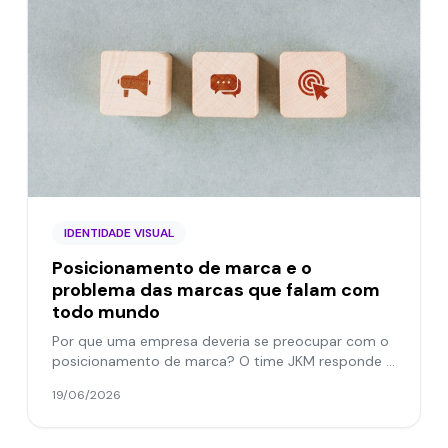
IDENTIDADE VISUAL
Posicionamento de marca e o
problema das marcas que falam com
todo mundo
Por que uma empresa deveria se preocupar com o
posicionamento de marca? O time JKM responde e
mostra como resolver o problema da marca falar
19/06/2026
com todo mundo.