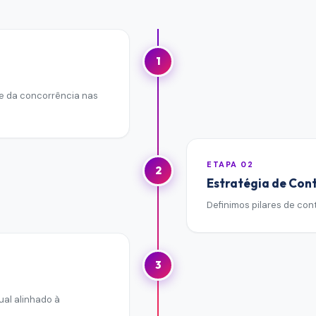
1
e da concorrência nas
ETAPA
02
2
Estratégia de Con
Definimos pilares de con
3
ual alinhado à