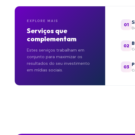
EXPLORE MAIS
S
01
D
Serviços que
complementam
B
02
C
Estes serviços trabalham em
conjunto para maximizar os
resultados do seu investimento
P
03
em
mídias sociais
.
C