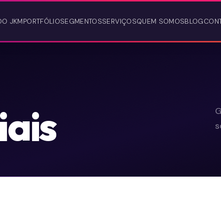
DO JKM
PORTFÓLIO
SEGMENTOS
SERVIÇOS
QUEM SOMOS
BLOG
CON
iais
G
s