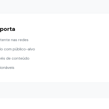
mporta
tente nas redes
do com público-alvo
avés de conteúdo
cionáveis