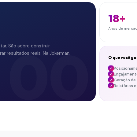
18+
Anos de merca
00
tar. São sobre construir
ar resultados reais. Na Jokerman,
O que você ga
Posicioname
Engajamento
Geração de 
Relatórios e