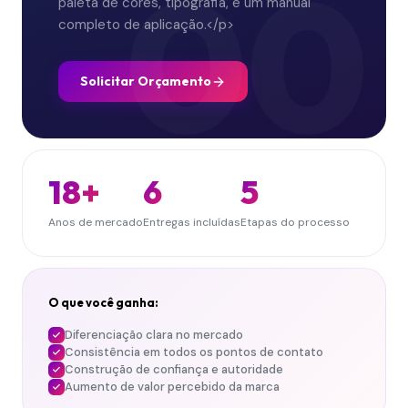
00
paleta de cores, tipografia, e um manual
completo de aplicação.</p>
Solicitar Orçamento
18+
6
5
Anos de mercado
Entregas incluídas
Etapas do processo
O que você ganha:
Diferenciação clara no mercado
Consistência em todos os pontos de contato
Construção de confiança e autoridade
Aumento de valor percebido da marca