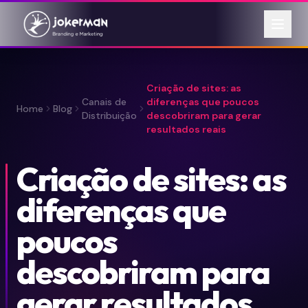
Criação de sites: as
Canais de
diferenças que poucos
Home
Blog
Distribuição
descobriram para gerar
resultados reais
Criação de sites: as
diferenças que
poucos
descobriram para
gerar resultados