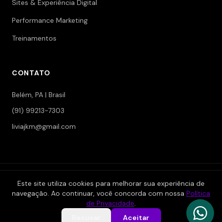
Sites & Experiência Digital
Performance Marketing
Treinamentos
CONTATO
Belém, PA | Brasil
(91) 99213-7303
liviajkm@gmail.com
© 2006-2026 Jokerman — Branding & Marketing. Todos os
Este site utiliza cookies para melhorar sua experiência de
direitos reservados.
navegação. Ao continuar, você concorda com nossa
Política
|
|
Política de Privacidade
Termos de Serviço
Área Restrita
de Privacidade
.
Recusar
Aceitar
Desenvolvido por
Reinaldo Valente
— powered by Tryvia®