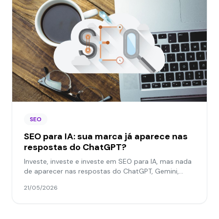
SEO
SEO para IA: sua marca já aparece nas
respostas do ChatGPT?
Investe, investe e investe em SEO para IA, mas nada
de aparecer nas respostas do ChatGPT, Gemini,
Claude, etc.? Vem com a JKM para descobrir os
21/05/2026
motivos!