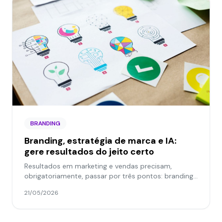
BRANDING
Branding, estratégia de marca e IA:
gere resultados do jeito certo
Resultados em marketing e vendas precisam,
obrigatoriamente, passar por três pontos: branding,
construção de marca e uso estratégico de IA. Bora
21/05/2026
entender?