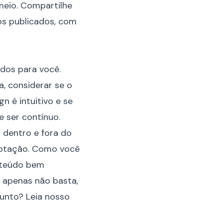
 meio. Compartilhe
os publicados, com
ados para você.
a, considerar se o
n é intuitivo e se
e ser contínuo.
 dentro e fora do
aptação. Como você
nteúdo bem
g apenas não basta,
sunto? Leia nosso