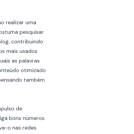
o realizar uma
costuma pesquisar
blog, contribuindo
mos mais usados
uais as palavras
conteúdo otimizado
, pensando também
mpulso de
siga bons números
ova-o nas redes