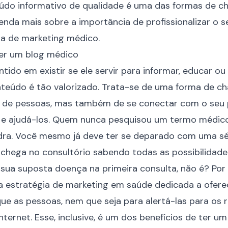
eúdo informativo de qualidade é uma das formas de c
tenda mais sobre a importância de profissionalizar o 
ia de marketing
médico.
ter um blog médico
ido em existir se ele servir para informar, educar ou e
nteúdo
é tão valorizado. Trata-se de uma forma de c
de pessoas, mas também de se conectar com o seu p
is e ajudá-los. Quem nunca pesquisou um termo médic
edra. Você mesmo já deve ter se deparado com uma sé
chega no consultório sabendo todas as possibilidade
sua suposta doença na primeira consulta, não é? Por 
a estratégia de marketing em saúde dedicada a ofer
ue as pessoas, nem que seja para alertá-las para os 
nternet. Esse, inclusive, é um dos benefícios de ter um