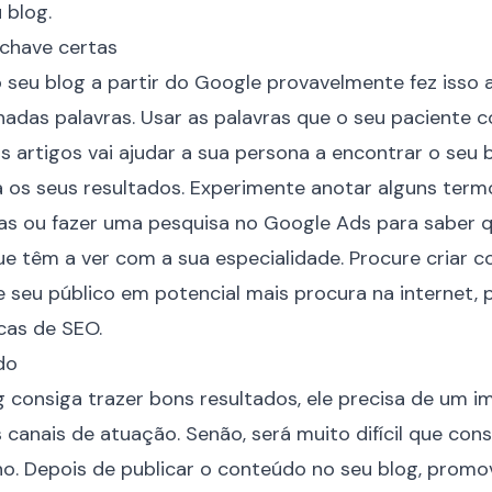
 blog.
-chave certas
seu blog a partir do Google provavelmente fez isso a
adas palavras. Usar as palavras que o seu paciente 
s artigos vai ajudar a sua persona a encontrar o seu 
a
os seus resultados
. Experimente anotar alguns ter
as ou fazer uma pesquisa no
Google Ads
para saber q
e têm a ver com a sua especialidade. Procure criar 
e seu público em potencial mais procura na internet
cas de SEO.
do
g consiga trazer bons resultados, ele precisa de um i
anais de atuação. Senão, será muito difícil que con
ho. Depois de publicar o conteúdo no seu blog, prom