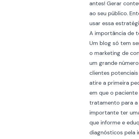
antes! Gerar cont
ao seu público. En
usar essa
estratég
A importância de 
Um blog só tem sent
o
marketing de co
um grande número 
clientes potencia
atire a primeira p
em que o paciente 
tratamento para a 
importante ter um
que informe e eduq
diagnósticos pela i