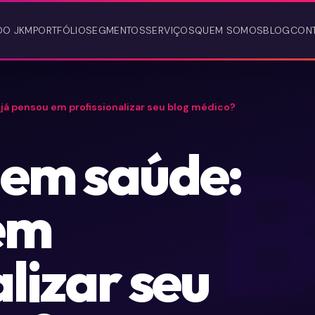
DO JKM
PORTFÓLIO
SEGMENTOS
SERVIÇOS
QUEM SOMOS
BLOG
CON
já pensou em profissionalizar seu blog médico?
 em saúde:
em
lizar seu