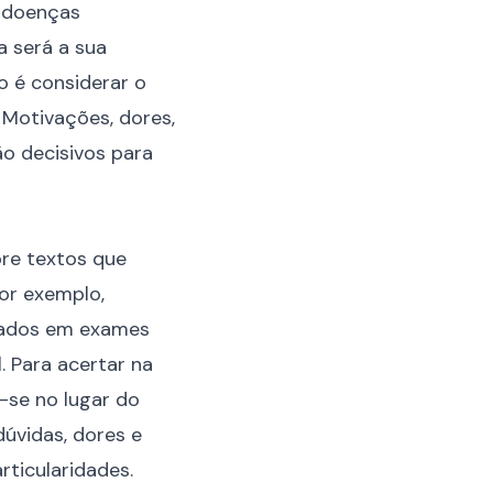
e doenças
a será a sua
 é considerar o
 Motivações, dores,
ão decisivos para
ore textos que
or exemplo,
tados em exames
. Para acertar na
-se no lugar do
dúvidas, dores e
ticularidades.