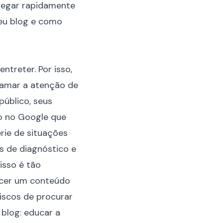
hegar rapidamente
seu blog e como
ntreter. Por isso,
hamar a atenção de
úblico, seus
o no Google que
rie de situações
s de diagnóstico e
isso é tão
ecer um conteúdo
riscos de procurar
 blog: educar a