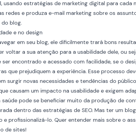
il, usando estratégias de marketing digital para cada
s redes e produza e-mail marketing sobre os assunt
 do blog.
idade e no design
vegar em seu blog, ele dificilmente trará bons result
r voltar a sua atenção para a usabilidade dele, ou sej
ser encontrado e acessado com facilidade, se o desig
ras que prejudiquem a experiência. Esse processo dev
em surgir
novas necessidades e tendências
do público
que causam um impacto na usabilidade e exigem ad
em saúde pode se beneficiar muito da produção de co
urada dentro das estratégias de SEO. Mas ter um blo
o e profissionalizá-lo. Quer entender mais sobre o as
o de sites
!