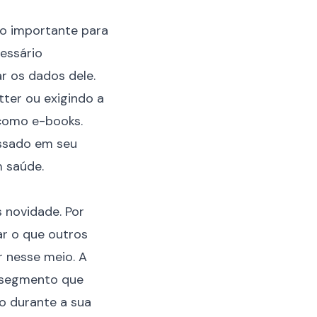
to importante para
cessário
r os dados dele.
tter ou exigindo a
 como e-books.
essado em seu
m saúde.
 novidade. Por
r o que outros
 nesse meio. A
u segmento que
o durante a sua