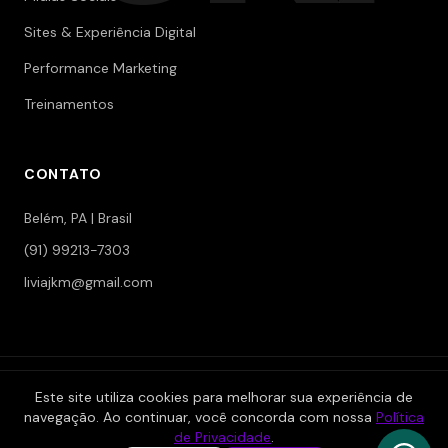
Sites & Experiência Digital
Performance Marketing
Treinamentos
CONTATO
Belém, PA | Brasil
(91) 99213-7303
liviajkm@gmail.com
© 2006-2026 Jokerman — Branding & Marketing. Todos os
Este site utiliza cookies para melhorar sua experiência de
direitos reservados.
navegação. Ao continuar, você concorda com nossa
Política
|
|
Política de Privacidade
Termos de Serviço
Área Restrita
de Privacidade
.