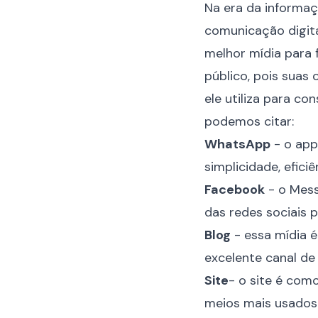
Na era da informaç
comunicação digitai
melhor mídia para f
público, pois suas
ele utiliza para co
podemos citar:
WhatsApp
- o app
simplicidade, eficiê
Facebook
- o Mess
das redes sociais 
Blog
- essa mídia 
excelente canal d
Site
- o site é com
meios mais usados 