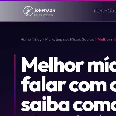
HOME
MÉTO
Home
Blog
Marketing nas Mídias Sociais
Melhor míd
Melhor mí
falar com c
saiba com