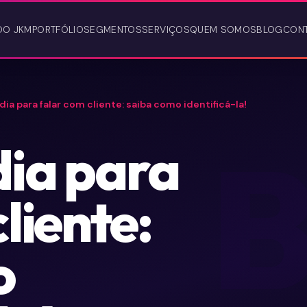
DO JKM
PORTFÓLIO
SEGMENTOS
SERVIÇOS
QUEM SOMOS
BLOG
CON
ia para falar com cliente: saiba como identificá-la!
dia para
liente:
o