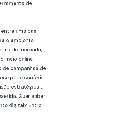
ferramenta de
a entre uma das
ra o ambiente
etores do mercado,
o meio online,
to de campanhas de
ocê pôde conferir
isão estratégica a
nserida. Quer saber
te digital?
Entre