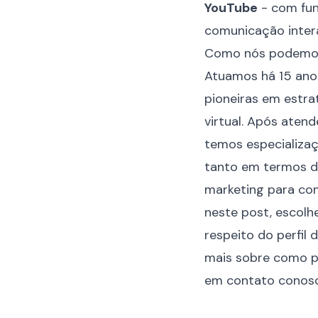
YouTube
- com fun
comunicação intera
Como nós podemos
Atuamos há 15 an
pioneiras em estr
virtual. Após aten
temos especializaç
tanto em termos d
marketing para con
neste post, escolh
respeito do perfil
mais sobre como p
em contato conos