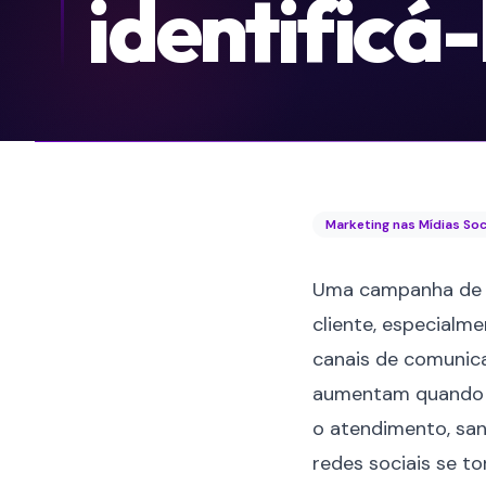
identificá-
Marketing nas Mídias Soc
Uma campanha de ma
cliente, especialm
canais de comunica
aumentam quando o 
o atendimento, san
redes sociais se t