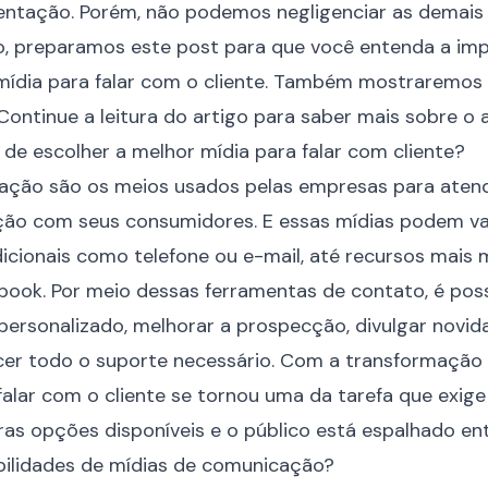
entação. Porém, não podemos negligenciar as demais 
sso, preparamos este post para que você entenda a im
mídia
para falar com o cliente. Também mostraremos 
Continue a leitura do artigo para saber mais sobre o 
 de escolher a melhor mídia para falar com cliente?
ação são os meios usados pelas empresas para atend
ção com seus consumidores. E essas mídias podem va
icionais como telefone ou e-mail, até recursos mai
ook. Por meio dessas ferramentas de contato, é possí
ersonalizado, melhorar a prospecção, divulgar novid
ecer todo o suporte necessário. Com a transformação d
falar com o cliente se tornou uma da tarefa que exige
as opções disponíveis e o público está espalhado ent
bilidades de mídias de comunicação?