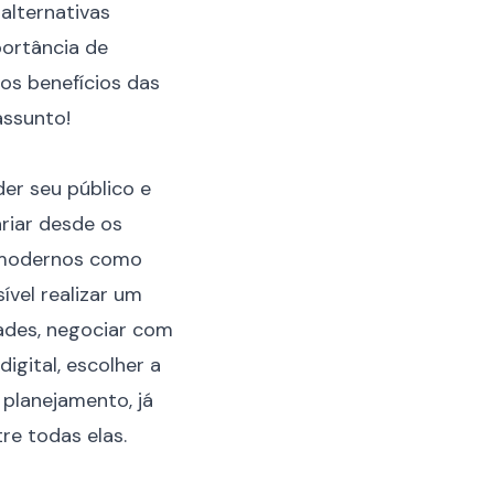
alternativas
portância de
os benefícios das
assunto!
er seu público e
riar desde os
s modernos como
vel realizar um
ades, negociar com
igital, escolher a
 planejamento, já
re todas elas.