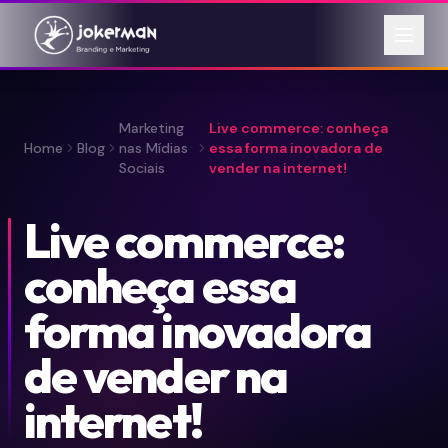
Marketing
Live commerce: conheça
Home
Blog
nas Mídias
essa forma inovadora de
Sociais
vender na internet!
Live commerce:
conheça essa
forma inovadora
de vender na
internet!