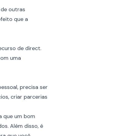
 de outras
feito que a
curso de direct.
 com uma
essoal, precisa ser
os, criar parcerias
ra que um bom
os. Além disso, é
ara que você