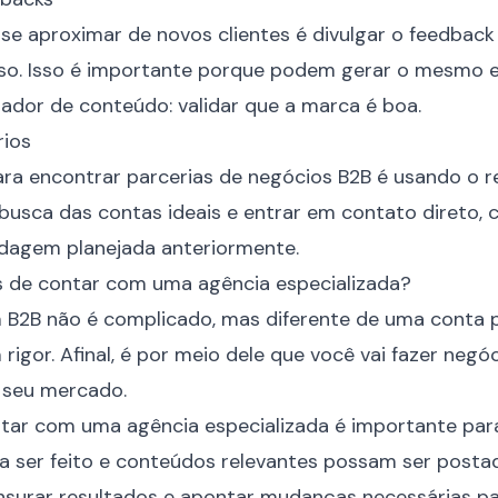
e aproximar de novos clientes é divulgar o feedback
so. Isso é importante porque podem gerar o mesmo e
riador de conteúdo: validar que a marca é boa.
ios
a encontrar parcerias de negócios B2B é usando o re
 busca das contas ideais e entrar em contato direto,
rdagem planejada anteriormente.
s de contar com uma agência especializada?
 B2B não é complicado, mas diferente de uma conta p
or. Afinal, é por meio dele que você vai fazer negóci
 seu mercado.
ontar com uma agência especializada é importante pa
 ser feito e conteúdos relevantes possam ser postad
surar resultados e apontar mudanças necessárias p