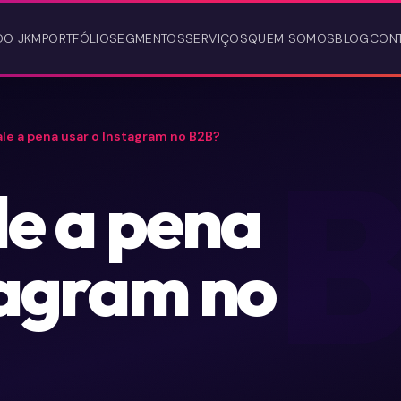
DO JKM
PORTFÓLIO
SEGMENTOS
SERVIÇOS
QUEM SOMOS
BLOG
CON
ale a pena usar o Instagram no B2B?
le a pena
tagram no