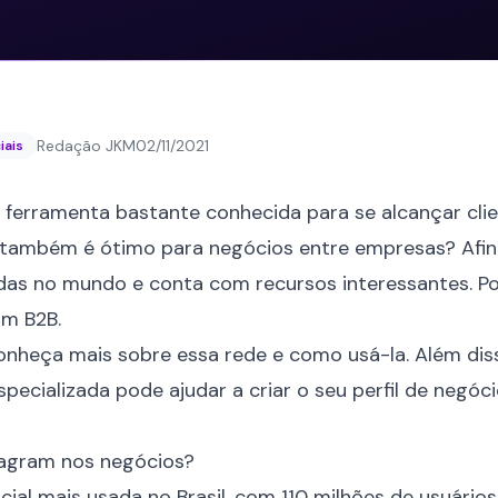
Redação JKM
02/11/2021
iais
ferramenta bastante conhecida para se alcançar clien
 também é ótimo para negócios entre empresas? Afin
adas no mundo e conta com recursos interessantes. Por
am B2B.
conheça mais sobre essa rede e como usá-la. Além dis
ecializada pode ajudar a criar o seu perfil de negóci
tagram nos negócios?
cial mais usada no Brasil
, com 110 milhões de usuários