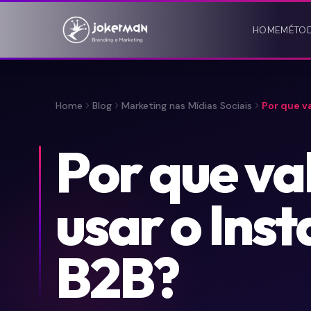
HOME
MÉTO
Home
Blog
Marketing nas Mídias Sociais
Por que v
Por que va
usar o Ins
B2B?