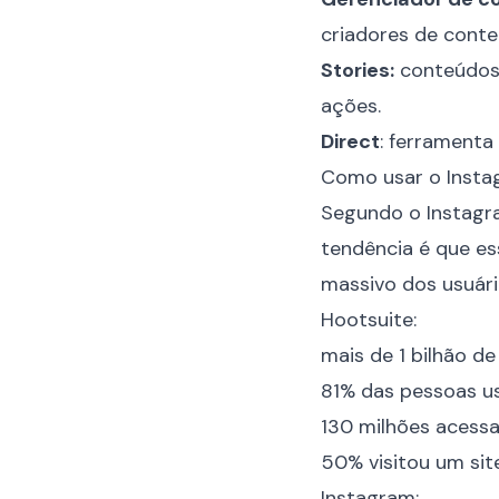
criadores de cont
Stories:
conteúdos 
ações.
Direct
: ferramenta
Como usar o Insta
Segundo o Instag
tendência é que es
massivo dos usuár
Hootsuite:
mais de 1 bilhão d
81% das pessoas us
130 milhões acess
50% visitou um sit
Instagram;