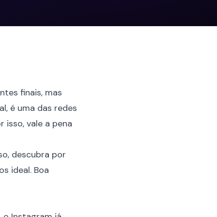
tes finais, mas
al, é uma das redes
 isso, vale a pena
so, descubra por
os ideal. Boa
, o Instagram já