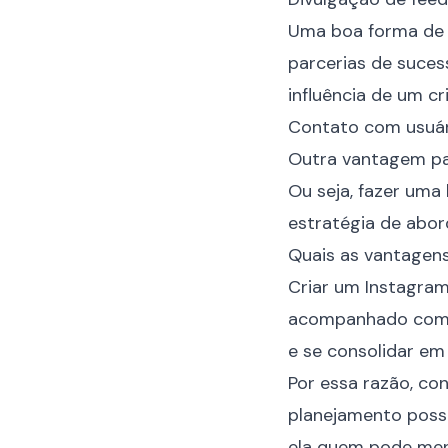
Uma boa forma de s
parcerias de suces
influência de um c
Contato com usuár
Outra vantagem par
Ou seja, fazer uma
estratégia de abo
Quais as vantagen
Criar um Instagram
acompanhado com rig
e se consolidar em
Por essa razão, c
planejamento possa
ela quem pode men