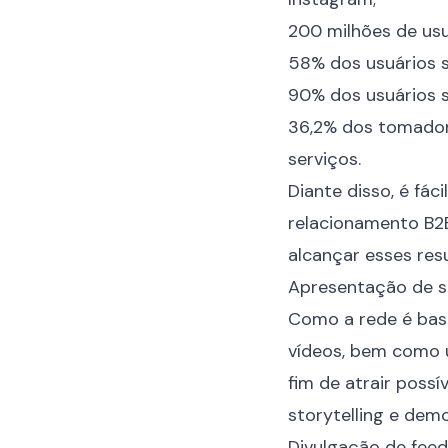
200 milhões de usu
58% dos usuários s
90% dos usuários 
36,2% dos tomador
serviços.
Diante disso, é fá
relacionamento B2B
alcançar esses res
Apresentação de s
Como a rede é bast
vídeos, bem como u
fim de atrair possí
storytelling
e demo
Divulgação de fee