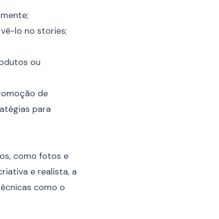
amente;
ê-lo no stories;
rodutos ou
 promoção de
atégias para
tos, como fotos e
ativa e realista, a
 técnicas como o