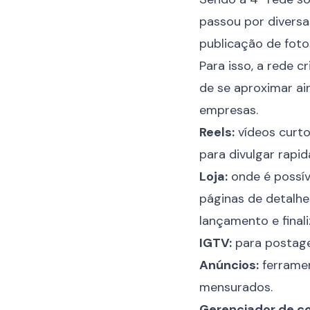
passou por divers
publicação de fot
Para isso, a rede 
de se aproximar ai
empresas.
Reels:
vídeos curto
para divulgar rap
Loja:
onde é possíve
páginas de detalhe
lançamento e final
IGTV:
para postage
Anúncios:
ferramen
mensurados.
Gerenciador de c