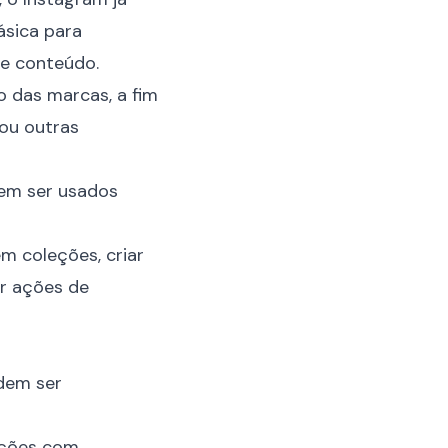
ásica para
de conteúdo.
o das marcas, a fim
 ou outras
dem ser usados
em coleções, criar
ar ações de
dem ser
ações com