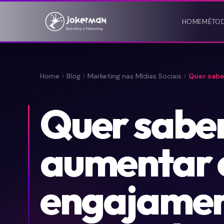
HOME
MÉTO
Home
Blog
Marketing nas Mídias Sociais
Quer sabe
Quer sabe
aumentar 
engajamen