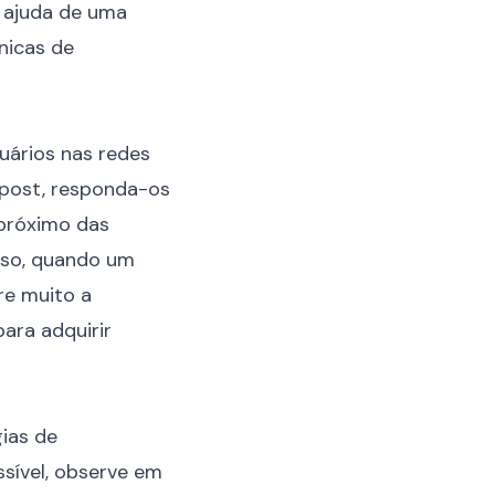
a ajuda de uma
nicas de
suários nas redes
 post, responda-os
 próximo das
isso, quando um
re muito a
ara adquirir
ias de
sível, observe em