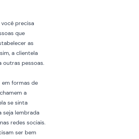
 você precisa
essoas que
stabelecer as
im, a clientela
a outras pessoas.
r em formas de
ue chamem a
la se sinta
a seja lembrada
nas redes sociais.
ecisam ser bem