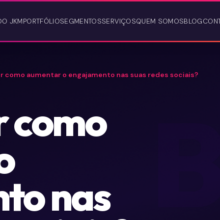
DO JKM
PORTFÓLIO
SEGMENTOS
SERVIÇOS
QUEM SOMOS
BLOG
CON
r como aumentar o engajamento nas suas redes sociais?
r como
o
to nas