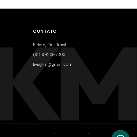
JKM
CONTATO
Belém, PA | Brasil
(91) 99213-7303
liviajkm@gmail.com
|
|
Política de Privacidade
Termos de Serviço
Área Restrita