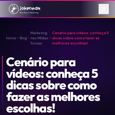
Marketing
Cenário para vídeos: conheça 5
Home
Blog
nas Mídias
dicas sobre como fazer as
Sociais
melhores escolhas!
Cenário para
vídeos: conheça 5
dicas sobre como
fazer as melhores
escolhas!