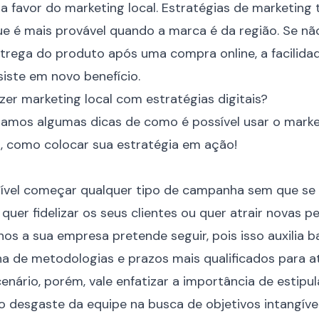
a favor do marketing local. Estratégias de marketin
ue é mais provável quando a marca é da região. Se nã
ntrega do produto após uma compra online, a facilida
iste em novo benefício.
zer marketing local com estratégias digitais?
ramos algumas dicas de como é possível usar o mark
ra, como colocar sua estratégia em ação!
sível começar qualquer tipo de campanha sem que se
uer fidelizar os seus clientes ou quer atrair novas p
hos a sua empresa pretende seguir, pois isso auxilia 
a de metodologias e prazos mais qualificados para at
cenário, porém, vale enfatizar a importância de estip
o o desgaste da equipe na busca de objetivos intangí