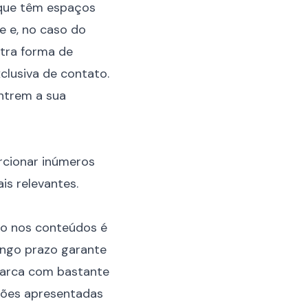
orque têm espaços
e e, no caso do
utra forma de
clusiva de contato.
ontrem a sua
rcionar inúmeros
is relevantes.
to nos conteúdos é
ongo prazo garante
 marca com bastante
uções apresentadas