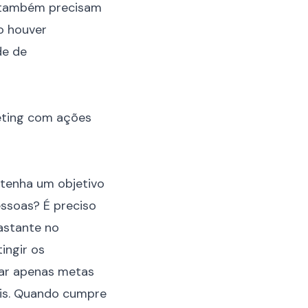
g também precisam
o houver
de de
eting com ações
 tenha um objetivo
essoas? É preciso
bastante no
ingir os
ular apenas metas
veis. Quando cumpre