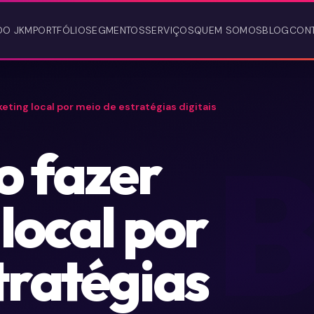
DO JKM
PORTFÓLIO
SEGMENTOS
SERVIÇOS
QUEM SOMOS
BLOG
CON
eting local por meio de estratégias digitais
o fazer
local por
tratégias