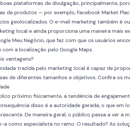
o boas plataformas de divulgação, principalmente, p
as de produtos — por exemplo, Facebook Market Plac
cios geolocalizados. O e-mail marketing também é o
eting local e ainda proporciona uma maneira mais ex
 Google Meu Negócio, que faz com que os usuários enc
 com a localização pelo Google Maps.
ais vantagens?
midade trazida pelo marketing local é capaz de propo
sas de diferentes tamanhos e objetivos. Confira os ma
dade
lico próximo fisicamente, a tendência de engajamen
consequência disso é a autoridade gerada, o que em l
crescente. De maneira geral, o público passa a ver a
o-a como especialista no ramo. O resultado? As sol