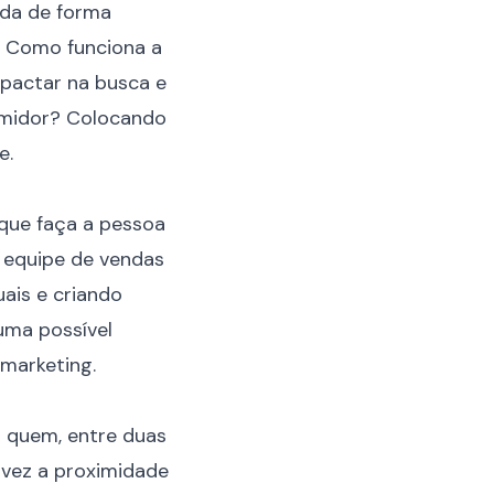
ida de forma
o. Como funciona a
mpactar na busca e
sumidor? Colocando
e.
 que faça a pessoa
a equipe de vendas
ais e criando
uma possível
marketing.
á quem, entre duas
a vez a proximidade