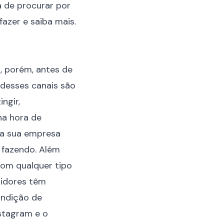
ia de procurar por
fazer e saiba mais.
s, porém, antes de
 desses canais são
ngir,
na hora de
o a sua empresa
 fazendo. Além
 com qualquer tipo
midores têm
ondição de
nstagram e o