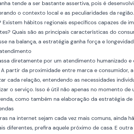
anha tende a ser bastante assertiva, pois é desenvolv
erando o contexto local e as peculiaridades da regiã
? Existem hábitos regionais específicos capazes de i
entes? Quais são as principais características do con
e na balança, a estratégia ganha força e longevidad
 atendimento
 passa diretamente por um atendimento humanizado e
e. A partir da proximidade entre marca e consumidor, 
r cada relação, entendendo as necessidades individu
izar o serviço. Isso é útil não apenas no momento de 
venda, como também na elaboração da estratégia de 
endas
as na internet sejam cada vez mais comuns, ainda h
ais diferentes, prefira aquele próximo de casa. E outr