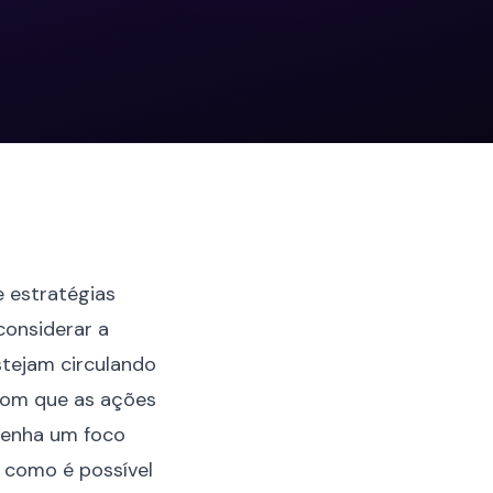
e estratégias
considerar a
estejam circulando
com que as ações
tenha um foco
á como é possível