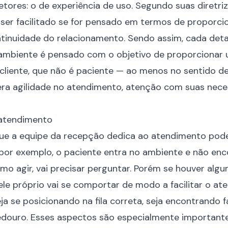
tores: o de experiência de uso. Segundo suas diretri
er facilitado se for pensado em termos de proporci
tinuidade do relacionamento
. Sendo assim, cada det
ambiente é pensado com o objetivo de proporcionar
 cliente, que não é paciente — ao menos no sentido d
pera agilidade no atendimento, atenção com suas nec
oatendimento
que a equipe da recepção dedica ao atendimento pod
 por exemplo, o paciente entra no ambiente e não e
mo agir, vai precisar perguntar. Porém se houver al
 ele próprio vai se comportar de modo a facilitar o a
eja se posicionando na fila correta, seja encontrando 
edouro. Esses aspectos são especialmente important