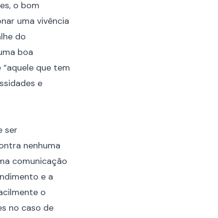
zes, o bom
onar uma vivência
alhe do
 uma boa
e “aquele que tem
essidades e
e ser
ncontra nenhuma
guma comunicação
tendimento e a
facilmente o
es no caso de