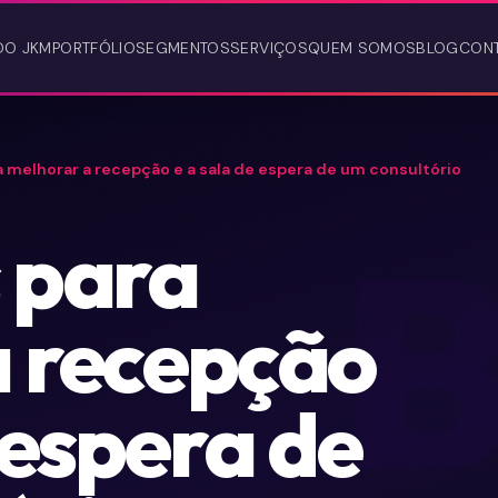
DO JKM
PORTFÓLIO
SEGMENTOS
SERVIÇOS
QUEM SOMOS
BLOG
CON
 melhorar a recepção e a sala de espera de um consultório
 para
a recepção
 espera de