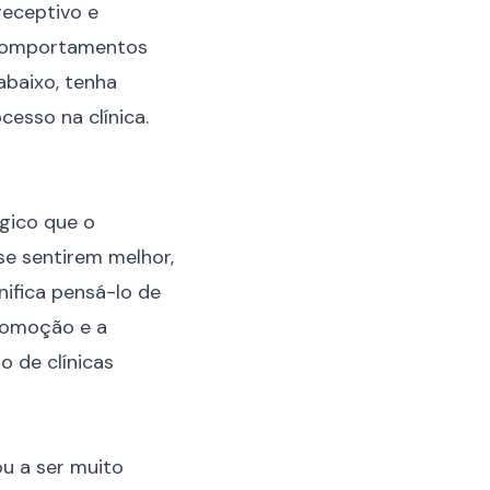
receptivo e
r comportamentos
abaixo, tenha
esso na clínica.
gico que o
se sentirem melhor,
ifica pensá-lo de
ocomoção e a
o de clínicas
u a ser muito