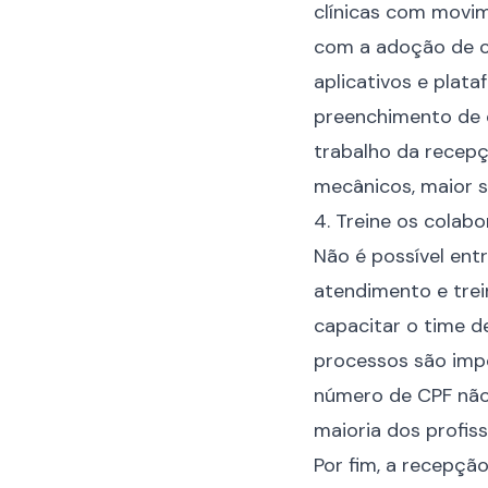
clínicas com movim
com a adoção de c
aplicativos e pla
preenchimento de c
trabalho da recep
mecânicos, maior s
4. Treine os colab
Não é possível ent
atendimento e trei
capacitar o time d
processos são imp
número de CPF não 
maioria dos profis
Por fim, a recepçã