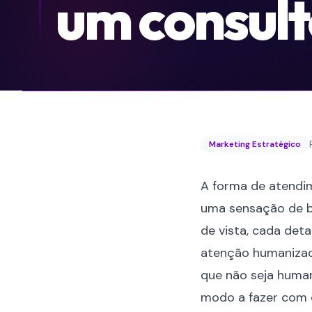
um consult
Marketing Estratégico
A forma de atendi
uma sensação de b
de vista, cada det
atenção humanizad
que não seja human
modo a fazer com q