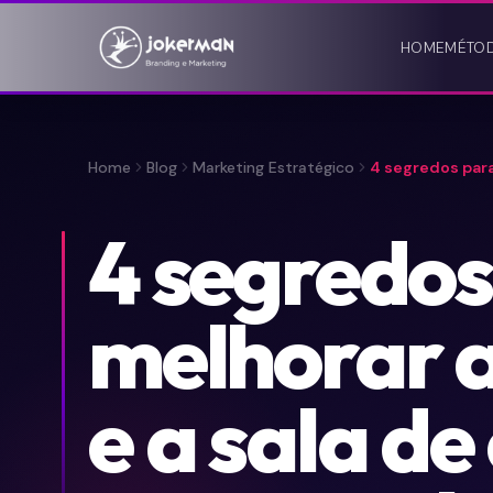
HOME
MÉTO
Home
Blog
Marketing Estratégico
4 segredos para
4 segredos
melhorar 
e a sala de