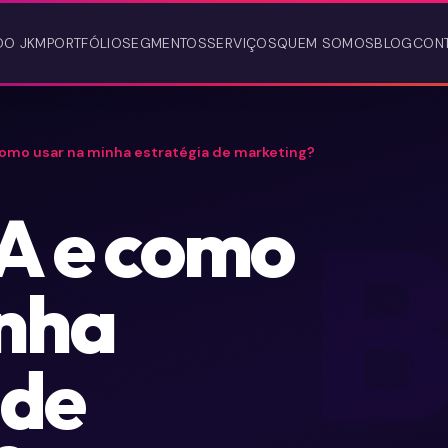
DO JKM
PORTFÓLIO
SEGMENTOS
SERVIÇOS
QUEM SOMOS
BLOG
CON
como usar na minha estratégia de marketing?
A e como
inha
 de