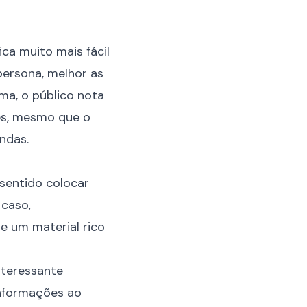
a muito mais fácil
persona, melhor as
ma, o público nota
es, mesmo que o
endas.
sentido colocar
 caso,
e um material rico
nteressante
informações ao