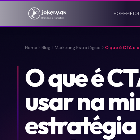
HOME
MÉTO
Home
Blog
Marketing Estratégico
O que é CTA e 
O que é CT
usar na m
estratégia