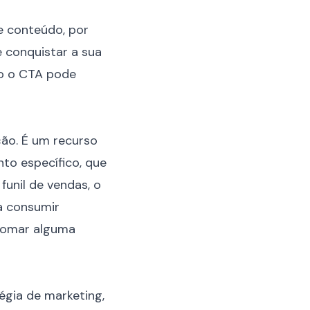
e conteúdo
, por
e conquistar a sua
mo o CTA pode
ção. É um recurso
to específico, que
funil de vendas, o
a consumir
 tomar alguma
égia de marketing,