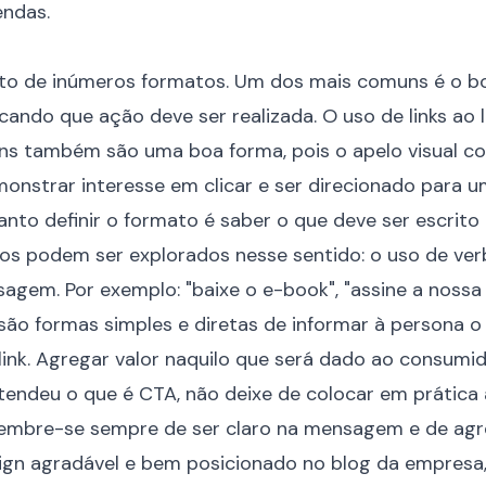
endas.
ito de inúmeros formatos. Um dos mais comuns é o b
cando que ação deve ser realizada. O uso de links ao 
s também são uma boa forma, pois o apelo visual co
onstrar interesse em clicar e ser direcionado para u
nto definir o formato é saber o que deve ser escrit
os podem ser explorados nesse sentido: o uso de ver
sagem. Por exemplo: "baixe o e-book", "assine a nossa
 são formas simples e diretas de informar à persona o
 link. Agregar valor naquilo que será dado ao consumi
endeu o que é CTA, não deixe de colocar em prática 
Lembre-se sempre de ser claro na mensagem e de agre
ign agradável e bem posicionado no blog da empresa