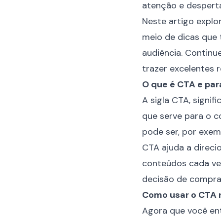
atenção e desperta
Neste artigo expl
meio de dicas que 
audiência. Continu
trazer excelentes 
O que é CTA e par
A sigla CTA, signi
que serve para o c
pode ser, por exem
CTA ajuda a direci
conteúdos cada vez
decisão de compra
Como usar o CTA n
Agora que você ent