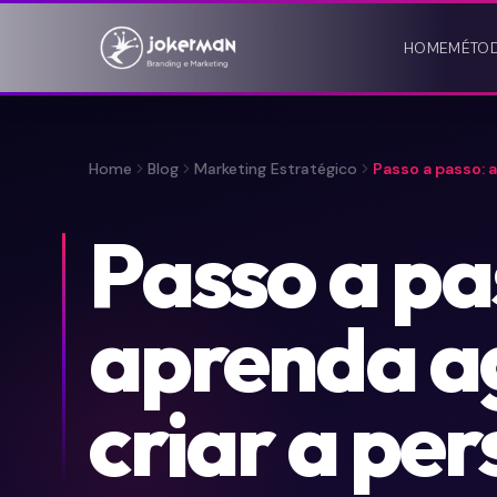
HOME
MÉTO
Home
Blog
Marketing Estratégico
Passo a passo: 
Passo a pa
aprenda a
criar a per