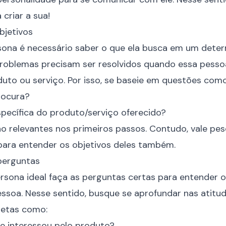
criar a sua!
objetivos
rsona é necessário saber o que ela busca em um dete
 problemas precisam ser resolvidos quando essa pessoa 
uto ou serviço. Por isso, se baseie em questões como
rocura?
específica do produto/serviço oferecido?
o relevantes nos primeiros passos. Contudo, vale pes
ara entender os objetivos deles também.
 perguntas
rsona ideal faça as perguntas certas para entender 
soa. Nesse sentido, busque se aprofundar nas atitude
retas como:
e interessou pelo produto?