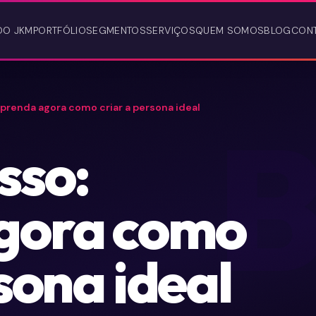
DO JKM
PORTFÓLIO
SEGMENTOS
SERVIÇOS
QUEM SOMOS
BLOG
CON
aprenda agora como criar a persona ideal
sso:
gora como
sona ideal