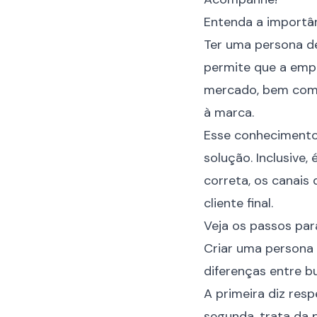
Entenda a importâ
Ter uma persona de
permite que a empr
mercado, bem como
à
marca
.
Esse conhecimento
solução. Inclusive,
correta, os canais
cliente final.
Veja os passos par
Criar uma persona 
diferenças entre b
A primeira diz res
segunda, trata da 