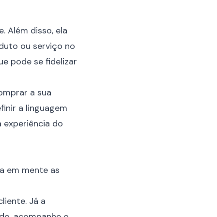
. Além disso, ela
duto ou serviço no
 pode se fidelizar
omprar a sua
finir a linguagem
a experiência do
nha em mente as
liente. Já a
tido, acompanhe o