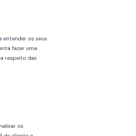
a entender os seus
enta fazer uma
 a respeito das
alisar os
 de cliente e