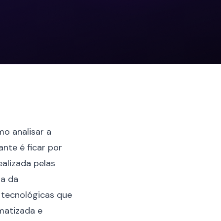
o analisar a
nte é ficar por
ealizada pelas
ra da
 tecnológicas que
matizada e