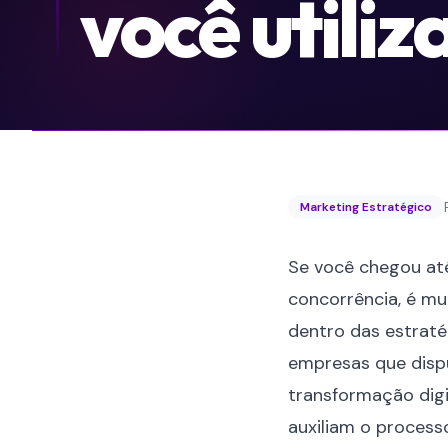
você utiliz
Marketing Estratégico
Se você chegou at
concorrência, é mu
dentro das estraté
empresas que dispu
transformação digi
auxiliam o process