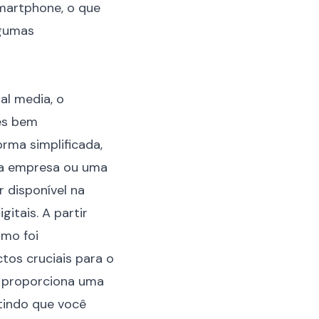
smartphone, o que
lgumas
ial media
, o
des bem
orma simplificada,
ma empresa ou uma
 disponível na
itais. A partir
rmo foi
tos cruciais para o
n proporciona uma
tindo que você