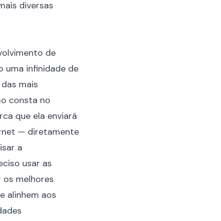
mais diversas
volvimento de
 uma infinidade de
 das mais
mo consta no
ca que ela enviará
ernet — diretamente
isar a
eciso usar as
r os melhores
se alinhem aos
idades