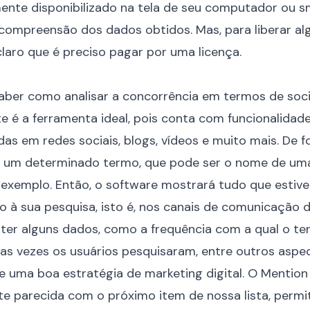
mente disponibilizado na tela de seu computador ou 
a compreensão dos dados obtidos. Mas, para liberar a
claro que é preciso pagar por uma licença.
saber como analisar a concorrência em termos de
soc
 é a ferramenta ideal, pois conta com funcionalida
as em redes sociais, blogs, vídeos e muito mais. De f
r um determinado termo, que pode ser o nome de u
 exemplo. Então, o software mostrará tudo que estiver
o à sua pesquisa, isto é, nos canais de comunicação dig
obter alguns dados, como a frequência com a qual o te
s vezes os usuários pesquisaram, entre outros aspec
 uma boa estratégia de marketing digital
. O Mentio
te parecida com o próximo item de nossa lista, permi