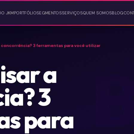
DO JKM
PORTFÓLIO
SEGMENTOS
SERVIÇOS
QUEM SOMOS
BLOG
CON
 concorrência? 3 ferramentas para você utilizar
isar a
ia? 3
as para