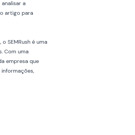
analisar a
do artigo para
ng, o SEMRush é uma
es. Com uma
L da empresa que
e informações,