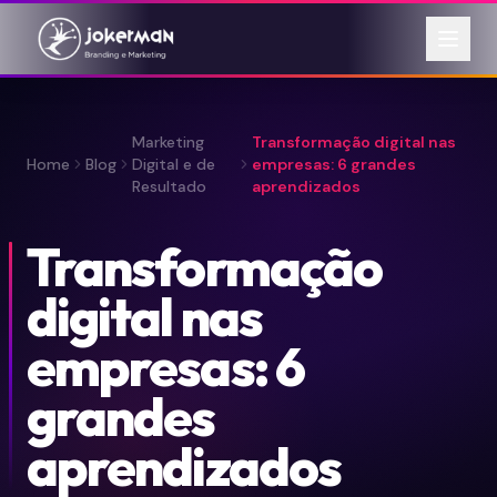
Marketing
Transformação digital nas
Home
Blog
Digital e de
empresas: 6 grandes
Resultado
aprendizados
Transformação
digital nas
empresas: 6
grandes
aprendizados