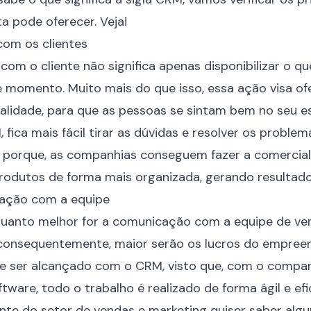
a pode oferecer. Veja!
com os clientes
 com o cliente não significa apenas disponibilizar o qu
 momento. Muito mais do que isso, essa ação visa of
lidade, para que as pessoas se sintam bem no seu e
fica mais fácil tirar as dúvidas e resolver os proble
o porque, as companhias conseguem fazer a comercial
odutos de forma mais organizada, gerando resultados
ação com a equipe
quanto melhor for a comunicação com a equipe de ven
e, consequentemente, maior serão os lucros do empre
de ser alcançado com o CRM, visto que, com o compa
ware, todo o trabalho é realizado de forma ágil e efi
nte do setor de vendas e marketing quiser saber alg