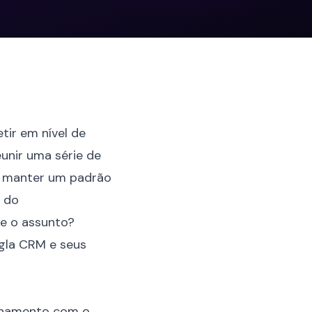
tir em nível de
unir uma série de
el manter um padrão
 do
e o assunto?
sigla CRM e seus
ionamento com o