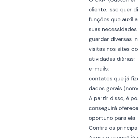
cliente. Isso quer 
funções que auxil
suas necessidades 
guardar diversas i
visitas nos sites 
atividades diárias;
e-mails;
contatos que já fi
dados gerais (nome
A partir disso, é p
conseguirá oferece
oportuno para ela
Confira os princip
Agora que você já s