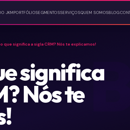
DO JKM
PORTFÓLIO
SEGMENTOS
SERVIÇOS
QUEM SOMOS
BLOG
CON
, o que significa a sigla CRM? Nós te explicamos!
ue significa
M? Nós te
s!