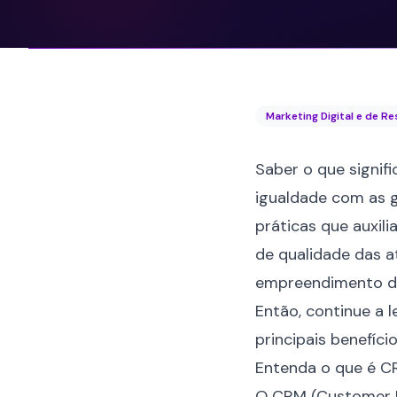
Marketing Digital e de R
Saber o que signif
igualdade com as g
práticas que auxil
de qualidade das a
empreendimento de
Então, continue a l
principais benefíci
Entenda o que é C
O CRM (Customer R