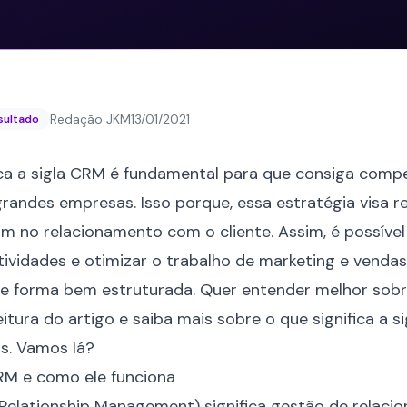
Redação JKM
13/01/2021
esultado
ica a sigla CRM é fundamental para que consiga compe
randes empresas. Isso porque, essa estratégia visa re
iam no relacionamento com o cliente. Assim, é possív
tividades e otimizar o trabalho de
marketing
e vendas
 forma bem estruturada. Quer entender melhor sobr
eitura do artigo e saiba mais sobre o que significa a 
os. Vamos lá?
RM e como ele funciona
elationship Management) significa gestão de relac