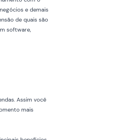
e negócios e demais
nsão de quais são
um software,
endas
. Assim você
 momento mais
incipais benefícios