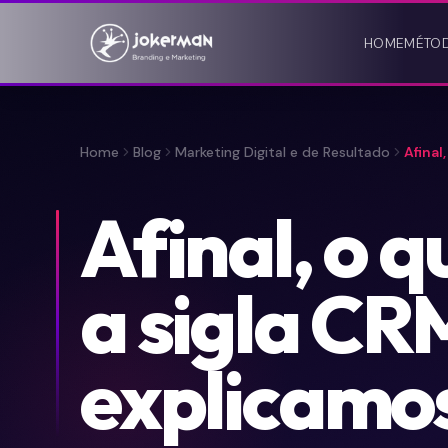
HOME
MÉTO
Home
Blog
Marketing Digital e de Resultado
Afinal
Afinal, o q
a sigla CR
explicamo