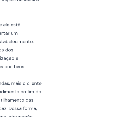
e ele está
ertar um
stabelecimento.
mas dos
ização e
 positivos.
das, mais o cliente
endimento no fim do
rtilhamento das
caz. Dessa forma,
uma informação