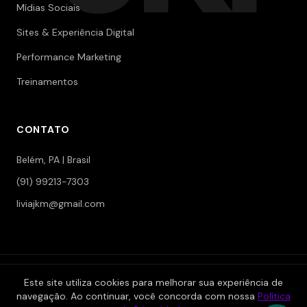
Mídias Sociais
Sites & Experiência Digital
Performance Marketing
Treinamentos
CONTATO
Belém, PA | Brasil
(91) 99213-7303
liviajkm@gmail.com
© 2006-2026 Jokerman — Branding & Marketing. Todos os
Este site utiliza cookies para melhorar sua experiência de
direitos reservados.
navegação. Ao continuar, você concorda com nossa
Política
|
|