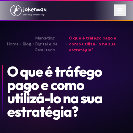
Marketing
O que é tráfego pago e
Home
Blog
Digital e de
como utilizá-lo na sua
Resultado
estratégia?
O que é tráfego
pago e como
utilizá-lo na sua
estratégia?