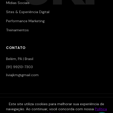
Mídias Sociais
Sites & Experiência Digital
Performance Marketing
Treinamentos
CONTATO
Belém, PA | Brasil
(91) 99213-7303
liviajkm@gmail.com
© 2006-2026 Jokerman — Branding & Marketing. Todos os
Este site utiliza cookies para melhorar sua experiência de
direitos reservados.
navegação. Ao continuar, você concorda com nossa
Política
|
|