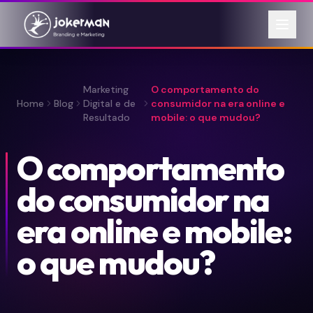
Marketing
O comportamento do
Home
Blog
Digital e de
consumidor na era online e
Resultado
mobile: o que mudou?
O comportamento
do consumidor na
era online e mobile:
o que mudou?