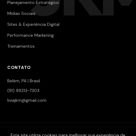
Planejamento Estratégico
Mídias Sociais
Sites & Experiência Digital
Performance Marketing
Treinamentos
CONTATO
Belém, PA | Brasil
(91) 99213-7303
liviajkm@gmail.com
© 2006-2026 Jokerman — Branding & Marketing. Todos os
Este site utiliza cookies para melhorar sua experiência de