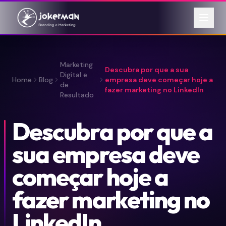
Marketing
Descubra por que a sua
Digital e
Home
Blog
empresa deve começar hoje a
de
fazer marketing no LinkedIn
Resultado
Descubra por que a
sua empresa deve
começar hoje a
fazer marketing no
LinkedIn