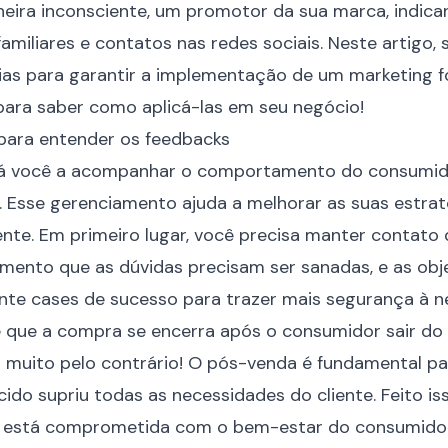
ira inconsciente, um promotor da sua marca, indica
familiares e contatos nas redes sociais. Neste artigo
gias para garantir a implementação de um marketing f
 para saber como aplicá-las em seu negócio!
 para entender os feedbacks
rá você a acompanhar o comportamento do consumid
 Esse gerenciamento ajuda a melhorar as suas estrat
iente. Em primeiro lugar, você precisa manter contato
omento que as dúvidas precisam ser sanadas, e as obj
ente cases de sucesso para trazer mais segurança à 
 que a compra se encerra após o consumidor sair do
muito pelo contrário! O pós-venda é fundamental pa
ido supriu todas as necessidades do cliente. Feito is
 está comprometida com o bem-estar do consumidor