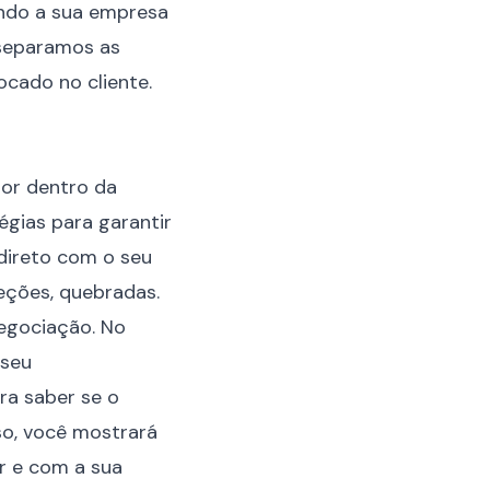
ndo a sua empresa
, separamos as
ocado no cliente.
or dentro da
égias para garantir
 direto com o seu
eções, quebradas.
negociação. No
 seu
ra saber se o
so, você mostrará
 e com a sua