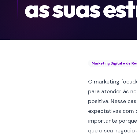
as suas es
Marketing Digital e de R
O marketing focado
para atender às n
positiva. Nesse cas
expectativas com 
importante porque 
que o seu negócio s