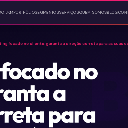
DO JKM
PORTFÓLIO
SEGMENTOS
SERVIÇOS
QUEM SOMOS
BLOG
CON
ing focado no cliente: garanta a direção correta para as suas e
 focado no
ranta a
rreta para