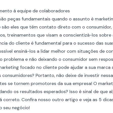
mento à equipe de colaboradores
são peças fundamentais quando o assunto é marketi
e são eles que têm contato direto com o consumidor, p
ios, treinamentos que visam a conscientizá-los sobre
ncia do cliente é fundamental para o sucesso das sua
ssível ensiná-los a lidar melhor com situações de con
 o problema e não deixando o consumidor sem respos
rketing focado no cliente pode ajudar a sua marca 
s consumidores? Portanto, não deixe de investir nessa
tes se tornem promotores da sua empresa! O marketi
ando os resultados esperados? Isso é sinal de que al
á correto. Confira nosso outro artigo e veja as
5 dica
do seu negócio
!