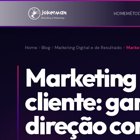
HOME
MÉTO
Home
Blog
Marketing Digital e de Resultado
Market
Marketing
cliente: ga
direção co