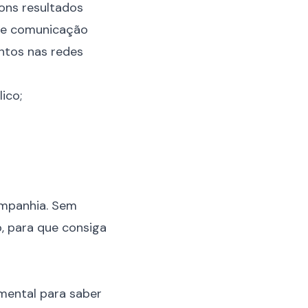
ons resultados
 de comunicação
ntos nas redes
ico;
ompanhia. Sem
, para que consiga
mental para saber