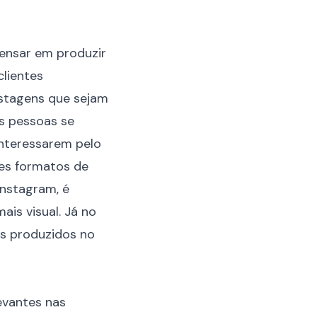
ensar em produzir
clientes
ostagens que sejam
s pessoas se
interessarem pelo
res formatos de
Instagram, é
ais visual. Já no
os produzidos no
evantes nas