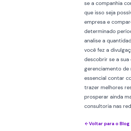
se a companhia co
que isso seja poss
empresa e compare
determinado períod
analise a quantida
você fez a divulga
descobrir se a sua
gerenciamento de r
essencial contar c
trazer melhores re
prosperar ainda ma
consultoria nas red
Voltar para o Blog