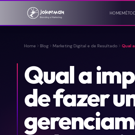
HOME
MÉTO
Home
Blog
Marketing Digital e de Resultado
Qual 
Qual a imp
de fazer 
gerenciam