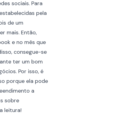
es sociais. Para
 estabelecidas pela
ois de um
er mais. Então,
ebook e no mês que
 disso, consegue-se
rtante ter um bom
gócios
. Por isso, é
sso porque ela pode
preendimento a
as sobre
 leitura!