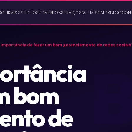
DO JKM
PORTFÓLIO
SEGMENTOS
SERVIÇOS
QUEM SOMOS
BLOG
CON
a importância de fazer um bom gerenciamento de redes sociais
ortância
um bom
ento de