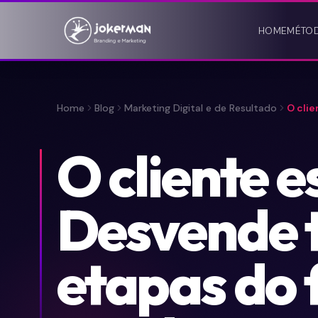
HOME
MÉTO
Home
Blog
Marketing Digital e de Resultado
O clie
O cliente 
Desvende 
etapas do f