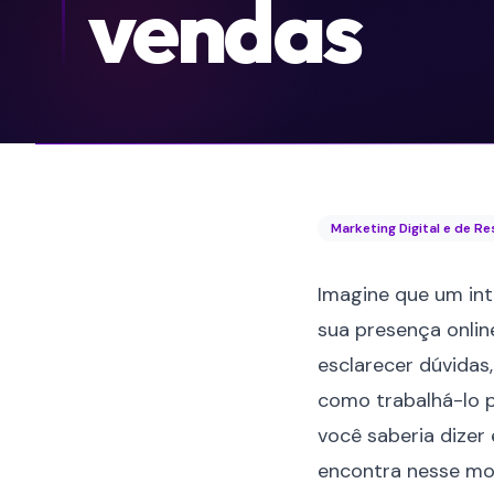
vendas
Marketing Digital e de R
Imagine que um inte
sua
presença onlin
esclarecer dúvidas,
como trabalhá-lo p
você saberia dizer 
encontra nesse mo