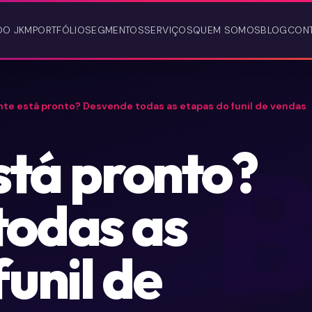
DO JKM
PORTFÓLIO
SEGMENTOS
SERVIÇOS
QUEM SOMOS
BLOG
CON
nte está pronto? Desvende todas as etapas do funil de vendas
está pronto?
todas as
unil de