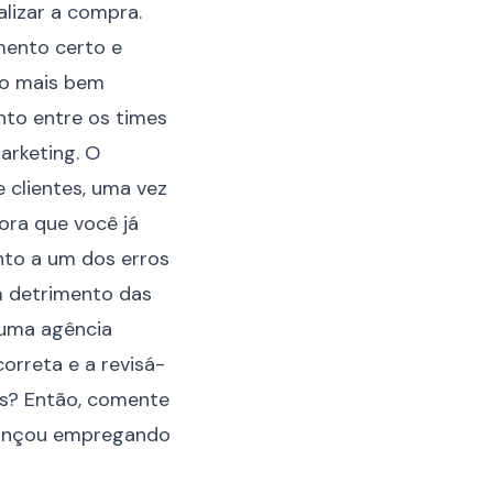
lizar a compra.
mento certo e
ão mais bem
unto entre os times
arketing. O
 clientes, uma vez
ora que você já
nto a um dos erros
m detrimento das
 uma agência
orreta e a revisá-
as? Então, comente
lcançou empregando