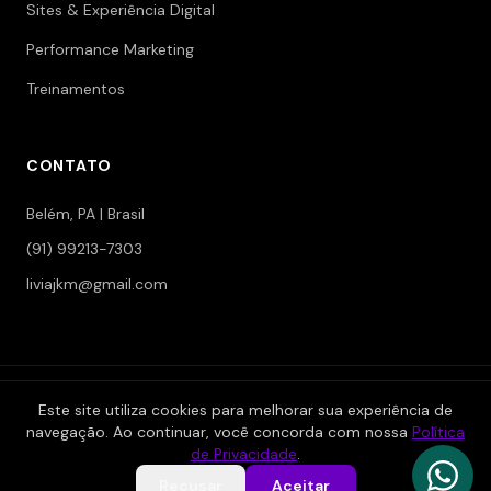
Sites & Experiência Digital
Performance Marketing
Treinamentos
CONTATO
Belém, PA | Brasil
(91) 99213-7303
liviajkm@gmail.com
© 2006-2026 Jokerman — Branding & Marketing. Todos os
Este site utiliza cookies para melhorar sua experiência de
direitos reservados.
navegação. Ao continuar, você concorda com nossa
Política
|
|
Política de Privacidade
Termos de Serviço
Área Restrita
de Privacidade
.
Recusar
Aceitar
Desenvolvido por
Reinaldo Valente
— powered by Tryvia®