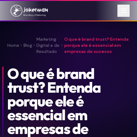
Marketing
O que é brand trust? Entenda
Home
Blog
Digital e de
porque ele é essencial em
Resultado
empresas de sucesso
O que é brand
trust? Entenda
porque ele é
essencial em
empresas de