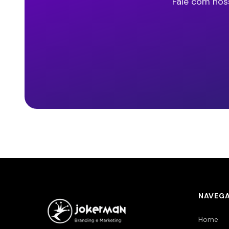
Fale com nos
NAVEG
Home