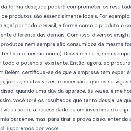
da forma desejada poderá comprometer os resulta
s de produtos são essencialmente locais. Por exemplo
 de açaí por todo o Brasil, a forma como o produto é 
nte diferente das demais. Com isso, diversos insigh
os produtos nem sempre são consumidos da mesma fo
 tenham o mesmo nome). Dessa maneira, nem sempr
ar todo o potencial existente. Então, agora, ao procur
em Belém, certifique-se de que a empresa tem experi
a, já que, muitas vezes, é necessário que os serviço
disso, quando uma dúvida aparece, às vezes, é melhor
ssim, você terá os resultados que tanto deseja. Já q
 dúvidas sobre a
necessidade de um investimento digit
omia paraense
, mas, para tirar a prova disso, entenda
vel. Esperamos por você!