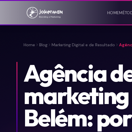
HOME
MÉTO
Home
Blog
Marketing Digital e de Resultado
Agênci
Agência d
marketing 
Belém: por