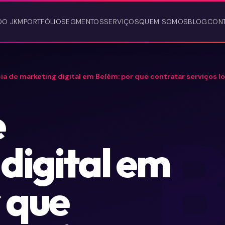
DO JKM
PORTFÓLIO
SEGMENTOS
SERVIÇOS
QUEM SOMOS
BLOG
CON
a de marketing digital em Belém: por que contratar serviços l
e
digital em
 que