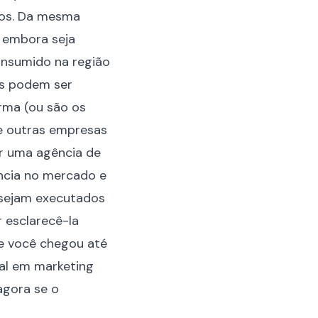
dos. Da mesma
, embora seja
consumido na região
ts podem ser
rma (ou são os
e outras empresas
ar uma agência de
ência no mercado e
s sejam executados
 esclarecê-la
ue você chegou até
al em marketing
 agora se o