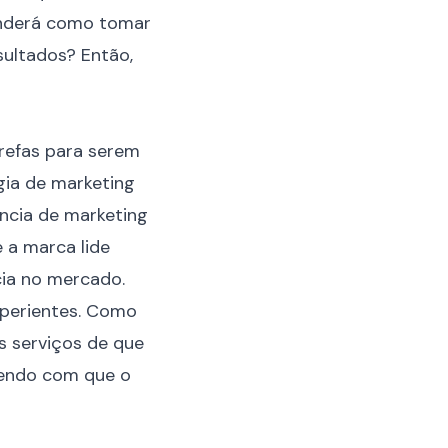
tenderá como tomar
sultados? Então,
arefas para serem
gia
de marketing
ência de marketing
 a marca lide
ia no mercado.
xperientes. Como
s serviços de que
azendo com que o