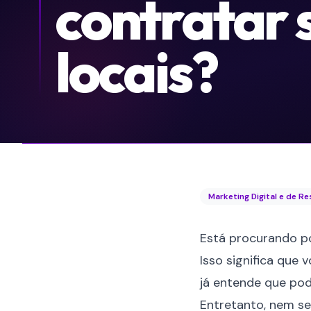
contratar 
locais?
Marketing Digital e de R
Está procurando po
Isso significa que 
já entende que pod
Entretanto, nem se