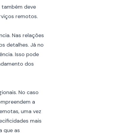
as também deve
rviços remotos.
cia. Nas relações
os detalhes. Já no
ncia. Isso pode
 andamento dos
gionais. No caso
 compreendem a
remotas, uma vez
ecificidades mais
a que as