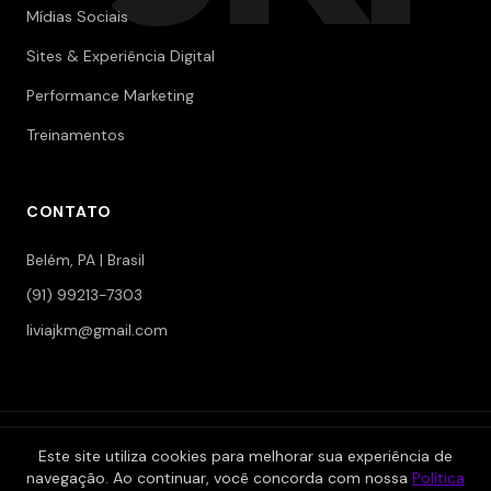
Mídias Sociais
Sites & Experiência Digital
Performance Marketing
Treinamentos
CONTATO
Belém, PA | Brasil
(91) 99213-7303
liviajkm@gmail.com
© 2006-2026 Jokerman — Branding & Marketing. Todos os
Este site utiliza cookies para melhorar sua experiência de
direitos reservados.
navegação. Ao continuar, você concorda com nossa
Política