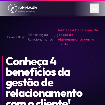
Conheça 4 benefícios da
Marketing de
gestão de
Home
Blog
Relacionamento
relacionamento com o
cliente!
Conheça 4
benefícios da
gestão de
relacionamento
com o cliente!