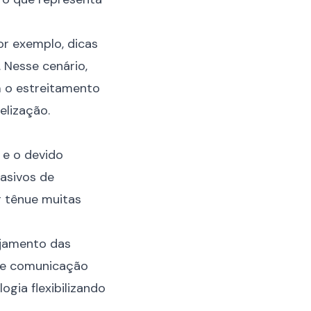
or exemplo, dicas
 Nesse cenário,
m o estreitamento
elização.
e o devido
asivos de
er tênue muitas
ejamento
das
 de comunicação
ogia flexibilizando