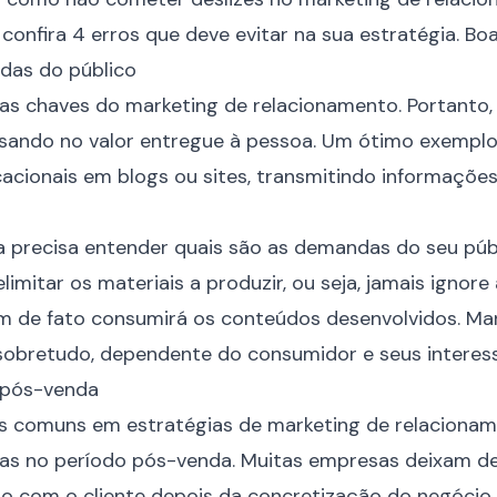
onfira 4 erros que deve evitar na sua estratégia. Boa 
ndas do público
das chaves do marketing de relacionamento. Portanto
nsando no valor entregue à pessoa. Um ótimo exemplo
cionais em blogs ou sites, transmitindo informaçõe
a precisa entender quais são as demandas do seu públ
limitar os materiais a produzir, ou seja, jamais ignore
m de fato consumirá os conteúdos desenvolvidos. Ma
sobretudo, dependente do consumidor e seus interess
o pós-venda
is comuns em estratégias de marketing de relaciona
s no período pós-venda. Muitas empresas deixam de
 com o cliente depois da concretização do negócio,