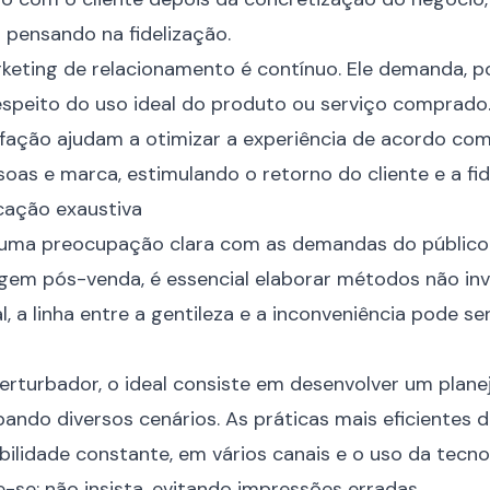
 pensando na fidelização.
eting de relacionamento é contínuo. Ele demanda, p
speito do uso ideal do produto ou serviço comprado.
sfação ajudam a otimizar a experiência de acordo co
oas e marca, estimulando o retorno do cliente e a fid
cação exaustiva
uma preocupação clara com as demandas do público 
gem pós-venda, é essencial elaborar métodos não inv
, a linha entre a gentileza e a inconveniência pode s
erturbador, o ideal consiste em desenvolver um
plan
ando diversos cenários. As práticas mais eficientes
ilidade constante, em vários canais e o uso da tecnol
-se: não insista, evitando impressões erradas.