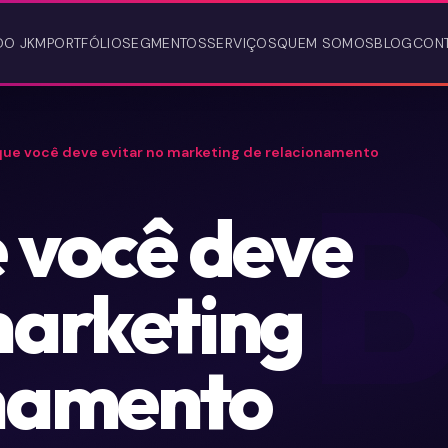
DO JKM
PORTFÓLIO
SEGMENTOS
SERVIÇOS
QUEM SOMOS
BLOG
CON
que você deve evitar no marketing de relacionamento
e você deve
marketing
onamento