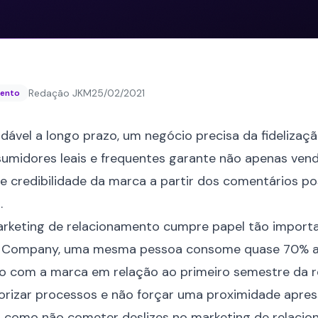
Redação JKM
25/02/2021
mento
dável a longo prazo, um negócio precisa da fidelizaç
sumidores leais e frequentes garante não apenas vend
credibilidade da marca a partir dos comentários po
.
marketing de relacionamento cumpre papel tão import
& Company
, uma mesma pessoa consome quase 70% a 
o com a marca em relação ao primeiro semestre da r
orizar processos e não forçar uma proximidade apres
r como não cometer deslizes no marketing de relacio