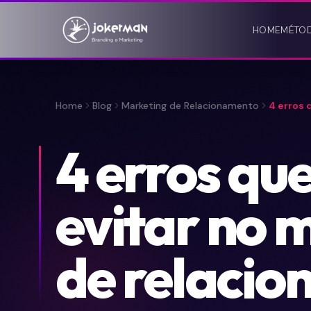
HOME
MÉTO
Home
Blog
Marketing de Relacionamento
4 erros 
4 erros qu
evitar no 
de relaci