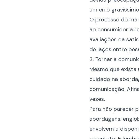
um erro gravíssimo
O processo do mark
ao consumidor a re
avaliações da sati
de laços entre pess
3. Tornar a comuni
Mesmo que exista 
cuidado na aborda
comunicação. Afinal
vezes.
Para não parecer p
abordagens, englob
envolvem a disponib
o contato. E lembre