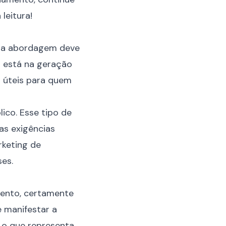
leitura!
, a abordagem deve
 está na geração
s úteis para quem
ico. Esse tipo de
 as exigências
rketing de
es.
mento, certamente
 manifestar a
 o que representa