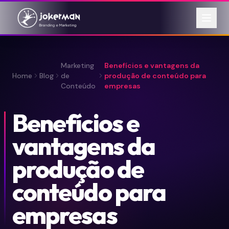
Marketing
Benefícios e vantagens da
Home
Blog
de
produção de conteúdo para
Conteúdo
empresas
Benefícios e
vantagens da
produção de
conteúdo para
empresas