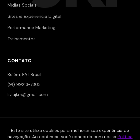
Mídias Sociais
Sites & Experiência Digital
Performance Marketing
Treinamentos
CONTATO
Belém, PA | Brasil
(91) 99213-7303
liviajkm@gmail.com
© 2006-2026 Jokerman — Branding & Marketing. Todos os
Este site utiliza cookies para melhorar sua experiência de
direitos reservados.
navegação. Ao continuar, você concorda com nossa
Política