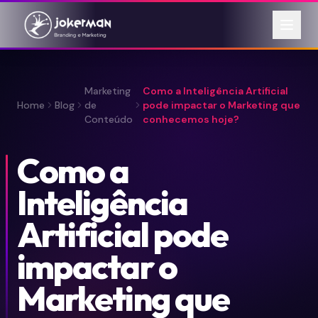
Marketing
Como a Inteligência Artificial
Home
Blog
de
pode impactar o Marketing que
Conteúdo
conhecemos hoje?
Como a
Inteligência
Artificial pode
impactar o
Marketing que