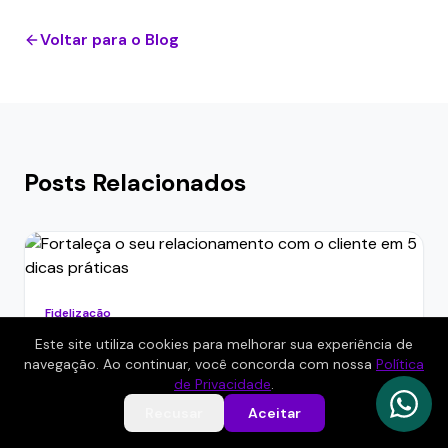
Voltar para o Blog
Posts Relacionados
Fidelização
Fortaleça o seu relacionamento com o cliente em
Este site utiliza cookies para melhorar sua experiência de
5 dicas práticas
navegação. Ao continuar, você concorda com nossa
Política
de Privacidade
.
Recusar
Aceitar