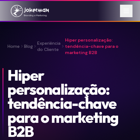
Hiper personalização:
Experiência
Home
Blog
tendência-chave para o
do Cliente
marketing B2B
Hiper
personalização:
tendência-chave
para o marketing
B2B