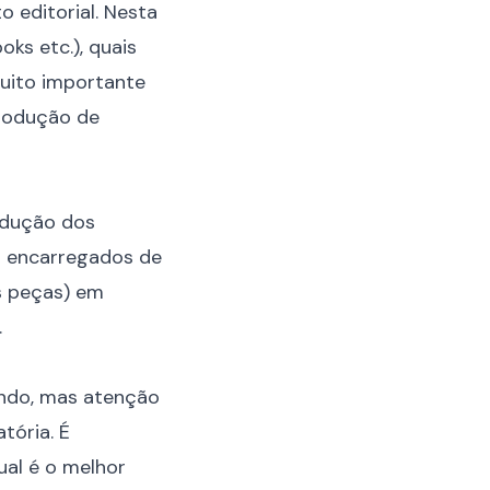
 editorial
. Nesta
oks etc.), quais
muito importante
produção de
rodução dos
ão encarregados de
s peças) em
.
undo, mas atenção
tória. É
ual é o melhor