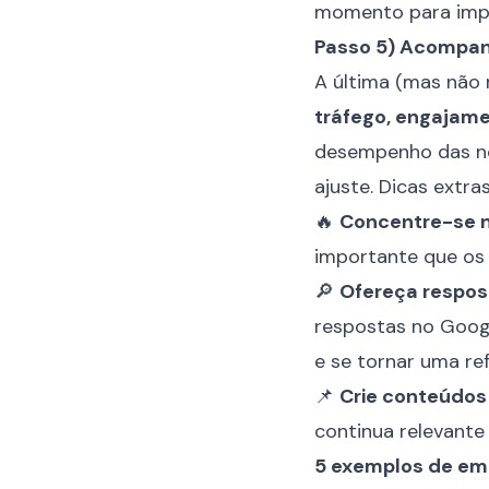
momento para imp
Passo 5) Acompan
A última (mas não 
tráfego, engajam
desempenho das no
ajuste. Dicas extra
🔥
Concentre-se n
importante que os 
🔎
Ofereça respos
respostas no Googl
e se tornar uma re
📌
Crie conteúdos
continua relevant
5 exemplos de emp