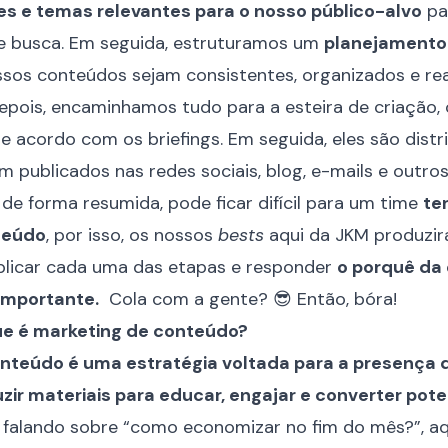
s e temas relevantes para o nosso público-alvo
pa
 busca. Em seguida, estruturamos um
planejamento 
ssos conteúdos sejam consistentes, organizados e re
epois, encaminhamos tudo para a esteira de criação
 acordo com os briefings. Em seguida, eles são distri
m publicados nas redes sociais, blog, e-mails e outro
 de forma resumida, pode ficar difícil para um time
te
teúdo
, por isso, os nossos
bests
aqui da JKM
produzir
plicar cada uma das etapas e responder
o porquê da 
importante.
Cola com a gente? 😎 Então, bóra!
ue é marketing de conteúdo?
nteúdo é uma estratégia voltada para a presença d
ir materiais para educar, engajar e converter poten
 falando sobre “como economizar no fim do mês?”, a