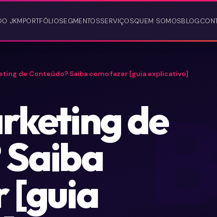
DO JKM
PORTFÓLIO
SEGMENTOS
SERVIÇOS
QUEM SOMOS
BLOG
CON
eting de Conteúdo? Saiba como fazer [guia explicativo]
rketing de
 Saiba
 [guia