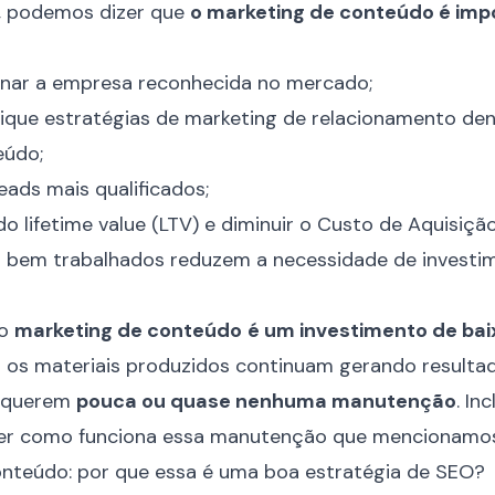
, podemos dizer que
o marketing de conteúdo é imp
rnar a empresa reconhecida no mercado;
lique estratégias de
marketing de relacionamento
den
eúdo;
leads mais qualificados;
 do
lifetime value (LTV)
e diminuir o
Custo de Aquisição
s bem trabalhados reduzem a necessidade de investi
 o
marketing de conteúdo
é um investimento de bai
is os materiais produzidos continuam gerando resulta
requerem
pouca ou quase nenhuma manutenção
. In
 ver como funciona essa manutenção que mencionamo
onteúdo: por que essa é uma boa estratégia de SEO?