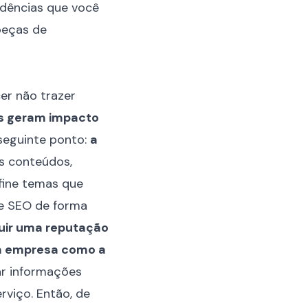
ndências que você
peças de
er não trazer
s geram impacto
seguinte ponto:
a
s conteúdos,
efine temas que
 e SEO de forma
uir uma reputação
 a empresa como a
ar informações
viço. Então, de