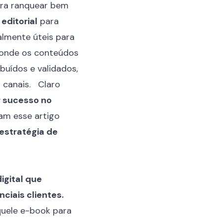
ra ranquear bem
editorial
para
almente úteis para
, onde os conteúdos
buídos e validados,
s
canais
. Claro
r sucesso no
am esse artigo
estratégia de
igital que
ciais clientes.
quele e-book para