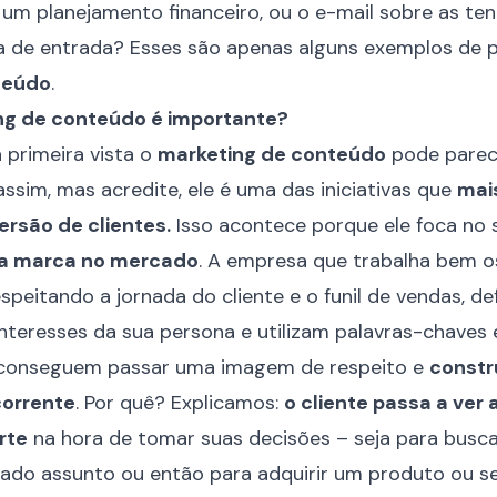
 um planejamento financeiro, ou o e-mail sobre as te
xa de entrada? Esses são apenas alguns exemplos de 
teúdo
.
ng de conteúdo é importante?
 primeira vista o
marketing de conteúdo
pode parec
ssim, mas acredite, ele é uma das iniciativas que
mai
ersão de clientes.
Isso acontece porque ele foca no 
a marca no mercado
. A empresa que trabalha bem o
speitando a jornada do cliente e o funil de vendas, d
teresses da sua persona e utilizam palavras-chaves
m, conseguem passar uma imagem de respeito e
constr
corrente
. Por quê? Explicamos:
o cliente passa a ver
rte
na hora de tomar suas decisões – seja para busc
do assunto ou então para adquirir um produto ou ser