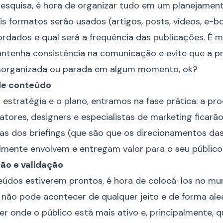
pesquisa,
é hora de organizar tudo em um planejamento
is formatos serão usados (artigos, posts, vídeos, e-bo
rdados e qual será a frequência das publicações. É 
antenha consistência na comunicação e evite que a 
sorganizada ou parada em algum momento, ok?
de conteúdo
estratégia e o plano, entramos na fase prática: a p
datores, designers e especialistas de marketing ficar
ias dos briefings (que são que os direcionamentos da
mente envolvem e entregam valor para o seu público
ção e validação
eúdos estiverem prontos, é hora de colocá-los no m
o não pode acontecer de qualquer jeito e de forma alea
r onde o público está mais ativo e, principalmente, q