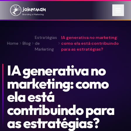
Estratégias
IA generativa no marketing:
Home
Blog
de
como ela está contribuindo
Marketing
para as estratégias?
IA generativa no
marketing: como
ela está
contribuindo para
as estratégias?