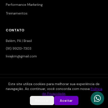
Performance Marketing
Treinamentos
CONTATO
Belém, PA | Brasil
(91) 99213-7303
liviajkm@gmail.com
© 2006-2026 Jokerman — Branding & Marketing. Todos os
Este site utiliza cookies para melhorar sua experiência de
direitos reservados.
navegação. Ao continuar, você concorda com nossa
Política
|
|
Política de Privacidade
Termos de Serviço
Área Restrita
de Privacidade
.
Recusar
Aceitar
Desenvolvido por
Reinaldo Valente
— powered by Tryvia®