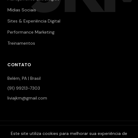
Mídias Sociais
Sites & Experiência Digital
Performance Marketing
Treinamentos
CONTATO
Belém, PA | Brasil
(91) 99213-7303
liviajkm@gmail.com
© 2006-2026 Jokerman — Branding & Marketing. Todos os
Este site utiliza cookies para melhorar sua experiência de
direitos reservados.