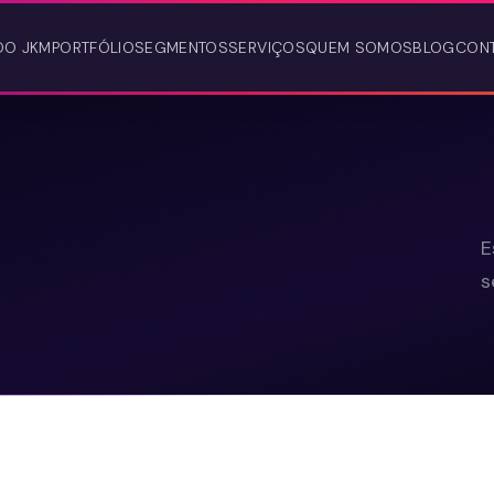
DO JKM
PORTFÓLIO
SEGMENTOS
SERVIÇOS
QUEM SOMOS
BLOG
CON
E
s