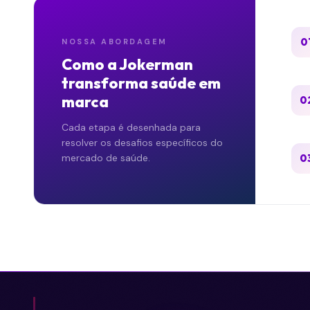
0
NOSSA ABORDAGEM
Como a Jokerman
transforma
saúde
em
marca
0
Cada etapa é desenhada para
resolver os desafios específicos do
mercado de
saúde
.
0