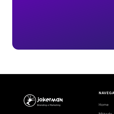
NAVEG
Home
Método 