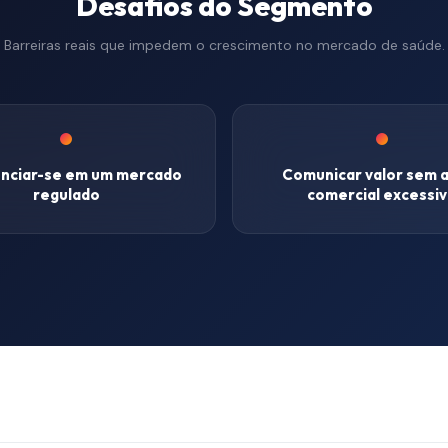
Desafios do Segmento
Barreiras reais que impedem o crescimento no mercado de
saúde
.
nciar-se em um mercado
Comunicar valor sem 
regulado
comercial excessi