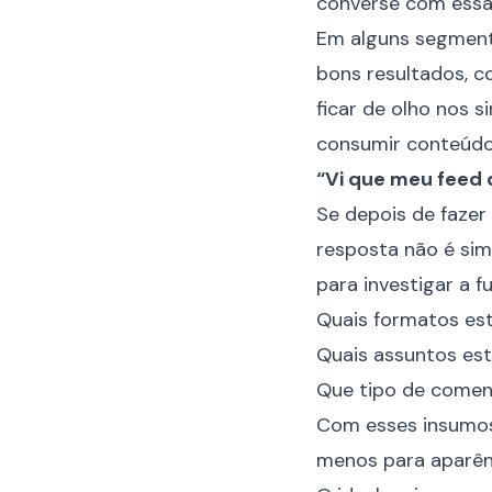
converse com essa
Em alguns segment
bons resultados, c
ficar de olho nos s
consumir conteúdo
“Vi que meu feed 
Se depois de fazer
resposta não é sim
para investigar a f
Quais formatos es
Quais assuntos es
Que tipo de comen
Com esses insumos,
menos para aparê