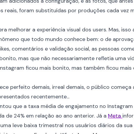
am adicionados à configuração, e as fotos, que antes
 reais, foram substituídas por produções cada vez 
a era melhorar a experiência visual dos users. Mas, iss
nômeno que todo mundo conhece bem: o de aprovaç
ikes, comentários e validação social, as pessoas co
 bonito, mas que não necessariamente refletia uma vi
 Instagram ficou mais bonito, mas também ficou mais 
ce perfeito demais, irreal demais, o público começa a
resentados recentemente...
tou que a taxa média de engajamento no Instagram
a de 24% em relação ao ano anterior. Já a
Meta
info
uma leve baixa trimestral nos usuários diários da sua 