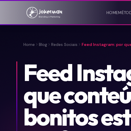
HOME
MÉTO
Home
Blog
Redes Sociais
Feed Instagram: por q
Feed Insta
que conte
bonitos es