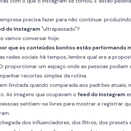
itas com o que o Instagram se tornou. E estão pedin
 empresa precisa fazer para não continuar produzind
ed do Instagram
"ultrapassado"?
ós vamos conversar hoje.
: por que os conteúdos bonitos estão performando
 redes sociais há tempos, lembra qual era a propos
10: proporcionar um espaço onde as pessoas podiam 
panhar recortes simples da rotina.
bem limitada quando comparada aos padrões atuais, 
rto. As imagens que ocupavam o
feed do Instagram
e
pessoas sentiam-se livres para mostrar e registrar q
ram.
hegada dos influenciadores, dos filtros, dos presets 