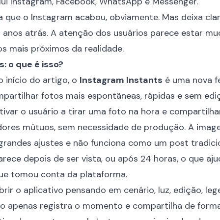
nclui Instagram, Facebook, WhatsApp e Messenger.
 que o Instagram acabou, obviamente. Mas deixa clar
s anos atrás. A atenção dos usuários parece estar mu
s mais próximos da realidade.
: o que é isso?
 início do artigo, o
Instagram Instants
é uma nova f
partilhar fotos mais espontâneas, rápidas e sem edi
tivar o usuário a tirar uma foto na hora e compartil
dores mútuos, sem necessidade de produção. A imag
e grandes ajustes e não funciona como um post tradic
ece depois de ser vista, ou após 24 horas, o que ajud
que tomou conta da plataforma.
rir o aplicativo pensando em cenário, luz, edição, le
o apenas registra o momento e compartilha de forma