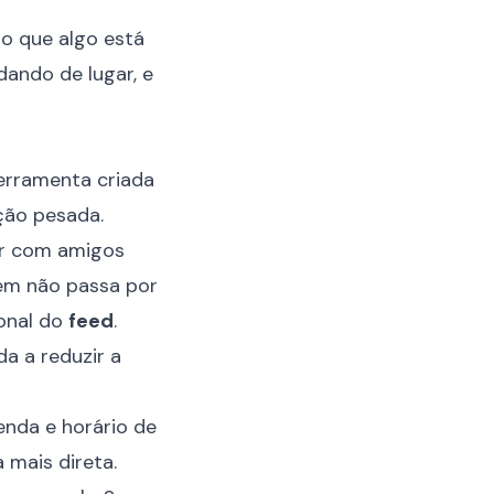
o que algo está
dando de lugar, e
erramenta criada
ção pesada.
har com amigos
em não passa por
ional do
feed
.
a a reduzir a
genda e horário de
 mais direta.