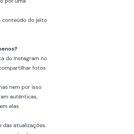
do por uma
o conteúdo do jeito
 menos?
ta do Instagram no
compartilhar fotos
mas nem por isso
ram autênticas,
uem elas
e das atualizações.