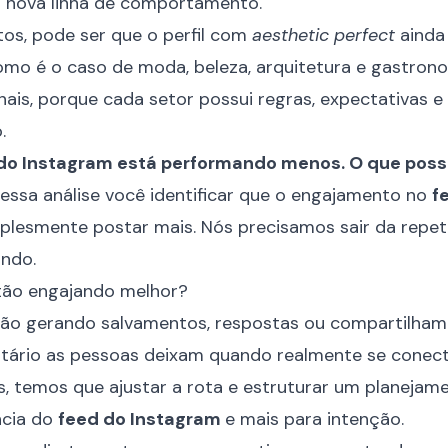
 nova linha de comportamento.
os, pode ser que o perfil com
aesthetic perfect
ainda 
omo é o caso de moda, beleza, arquitetura e gastron
inais, porque cada setor possui regras, expectativas 
.
do Instagram está performando menos. O que poss
 essa análise você identificar que o engajamento no
f
plesmente postar mais. Nós precisamos sair da repe
undo.
tão engajando melhor?
tão gerando salvamentos, respostas ou compartilha
tário as pessoas deixam quando realmente se cone
 temos que ajustar a rota e estruturar um planejam
ncia do
feed do Instagram
e mais para intenção.