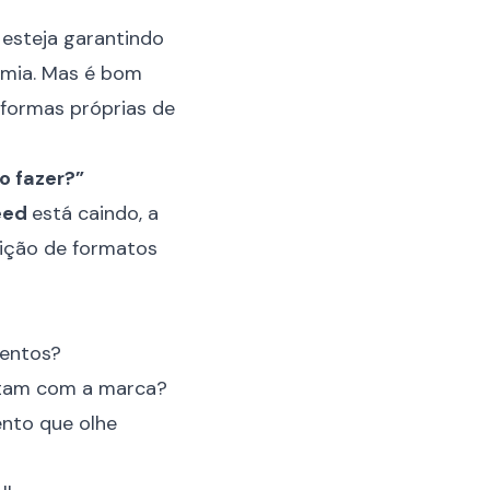
esteja garantindo
omia. Mas é bom
e formas próprias de
o fazer?”
eed
está caindo, a
tição de formatos
mentos?
ctam com a marca?
ento que olhe