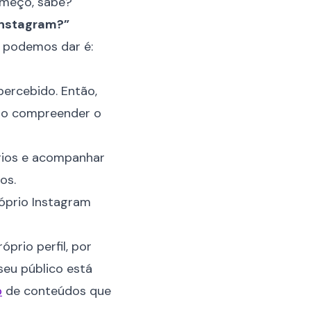
omeço, sabe?
Instagram?”
 podemos dar é:
percebido. Então,
iso compreender o
ários e acompanhar
os.
róprio Instagram
prio perfil, por
seu público está
o
de conteúdos que