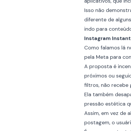
aplicativos, que i
Isso não demonstra
diferente de algun
indo para conteúdo
Instagram Instants
Como falamos lá no
pela Meta para com
A proposta é incen
próximos ou segui
filtros, não receb
Ela também desapar
pressão estética 
Assim, em vez de ab
postagem, o usuári