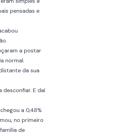
 eram simples e
mais pensadas e
o acabou
ão.
meçaram a postar
da normal.
distante da sua
 desconfiar. E daí
 chegou a 0,48%
rmou, no primeiro
família de