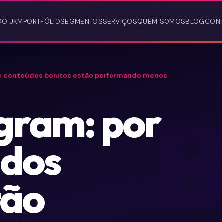
DO JKM
PORTFÓLIO
SEGMENTOS
SERVIÇOS
QUEM SOMOS
BLOG
CON
ue conteúdos bonitos estão performando menos
gram: por
údos
tão