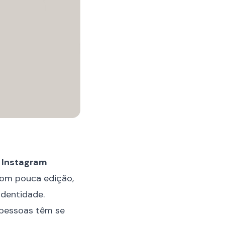
o
Instagram
 com pouca edição,
identidade.
 pessoas têm se