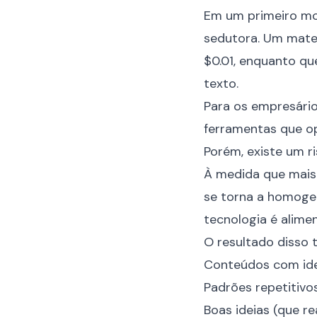
Em um primeiro mom
sedutora. Um materi
$0.01, enquanto qu
texto.
Para os empresário
ferramentas que o
Porém, existe um r
À medida que mais 
se torna a homogen
tecnologia é alime
O resultado disso 
Conteúdos com idei
Padrões repetitivos
Boas ideias (que 