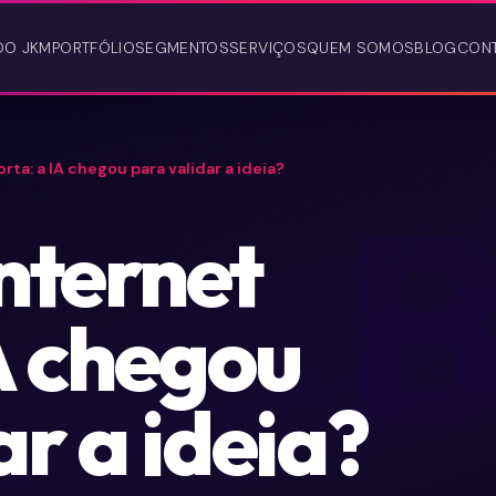
DO JKM
PORTFÓLIO
SEGMENTOS
SERVIÇOS
QUEM SOMOS
BLOG
CON
rta: a IA chegou para validar a ideia?
internet
A chegou
r a ideia?