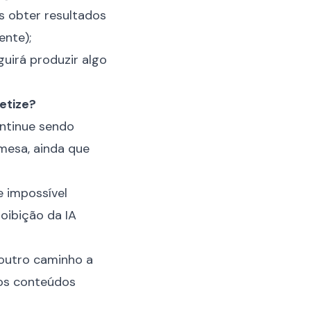
s obter resultados
ente);
uirá produzir algo
etize?
ntinue sendo
mesa, ainda que
e impossível
roibição da IA
r outro caminho a
e os conteúdos