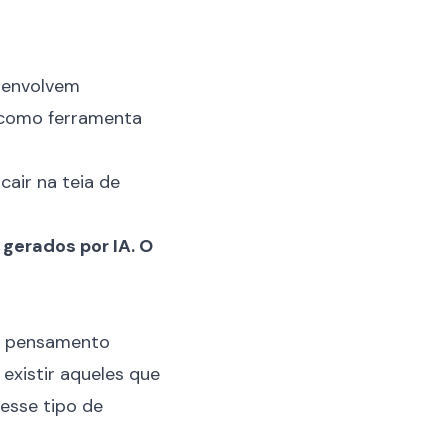
e envolvem
a como ferramenta
air na teia de
gerados por IA. O
 e pensamento
 existir aqueles que
esse tipo de