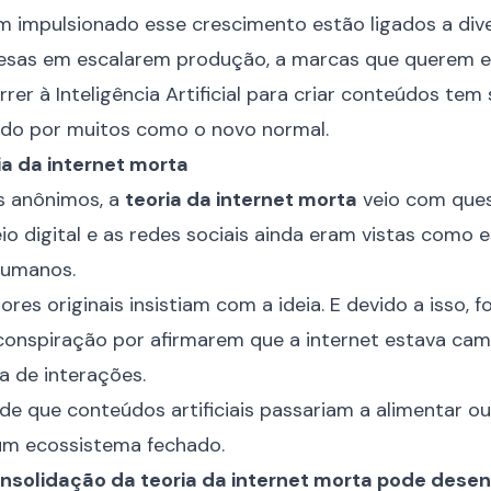
 impulsionado esse crescimento estão ligados a dive
esas em escalarem produção, a marcas que querem 
er à Inteligência Artificial para criar conteúdos tem
tado por muitos como o novo normal.
ia da internet morta
s anônimos, a
teoria da internet morta
veio com que
o digital e as redes sociais ainda eram vistas como 
humanos.
ores originais insistiam com a ideia. E devido a isso, 
conspiração por afirmarem que a internet estava ca
 de interações.
 de que conteúdos artificiais passariam a alimentar 
o um ecossistema fechado.
onsolidação da teoria da internet morta pode dese