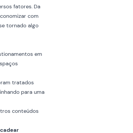
rsos fatores. Da
economizar com
 se tornado algo
stionamentos em
espaços
foram tratados
minhando para uma
outros conteúdos
ncadear