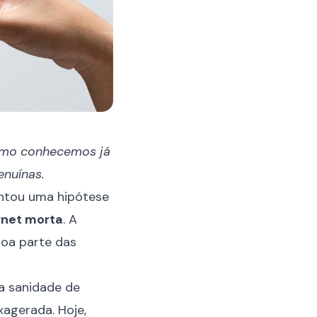
 como conhecemos já
enuínas.
entou uma hipótese
ernet morta
. A
boa parte das
a sanidade de
agerada. Hoje,