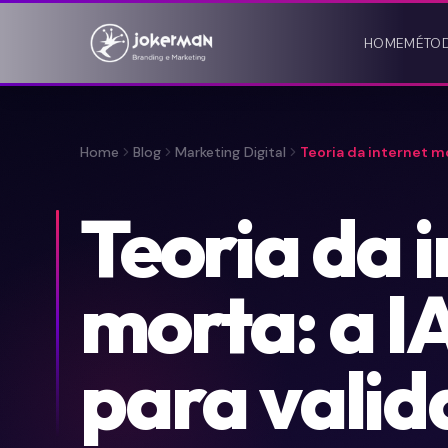
HOME
MÉTO
Home
Blog
Marketing Digital
Teoria da internet mo
Teoria da 
morta: a I
para valida