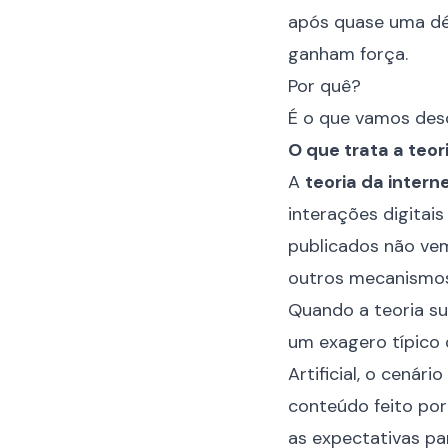
após quase uma déc
ganham força.
Por quê?
É o que vamos desc
O que trata a teor
A
teoria da intern
interações digitai
publicados não vem
outros mecanismos
Quando a teoria su
um exagero típico 
Artificial, o cenár
conteúdo feito por
as expectativas pa