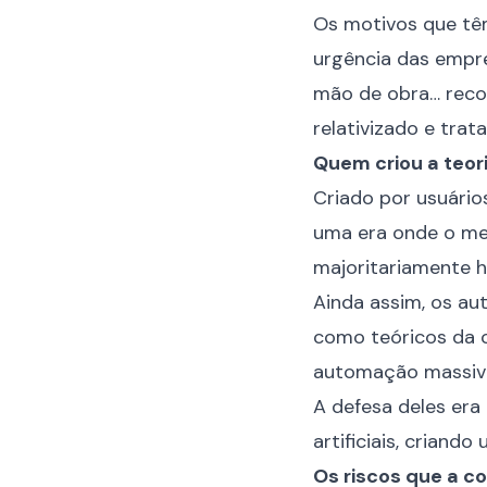
Os motivos que têm
urgência das empr
mão de obra… recorr
relativizado e tra
Quem criou a teor
Criado por usuário
uma era onde o mei
majoritariamente 
Ainda assim, os aut
como teóricos da 
automação massiva
A defesa deles era
artificiais, criand
Os riscos que a c