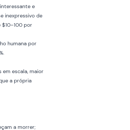
interessante e
se inexpressivo de
e $10–100 por
alho humana por
%.
s em escala, maior
que a própria
eçam a morrer;