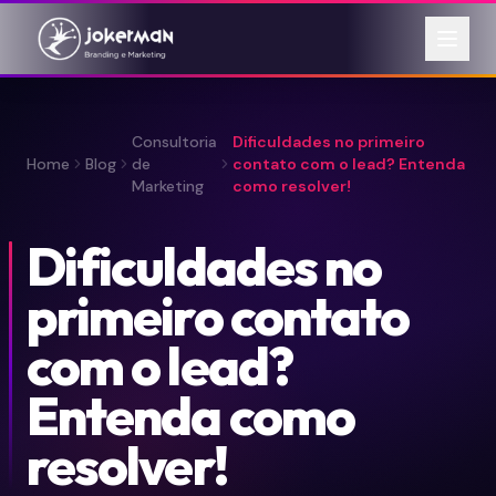
Consultoria
Dificuldades no primeiro
Home
Blog
de
contato com o lead? Entenda
Marketing
como resolver!
Dificuldades no
primeiro contato
com o lead?
Entenda como
resolver!