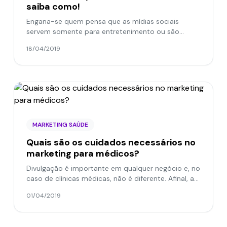
saiba como!
Engana-se quem pensa que as mídias sociais
servem somente para entretenimento ou são
meros espaços para exposição comercial. Diversas
18/04/2019
empresas já identificaram...
MARKETING SAÚDE
Quais são os cuidados necessários no
marketing para médicos?
Divulgação é importante em qualquer negócio e, no
caso de clínicas médicas, não é diferente. Afinal, a
concorrência na área da medicina é alta.
01/04/2019
Entretanto, é...