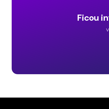
Ficou i
V