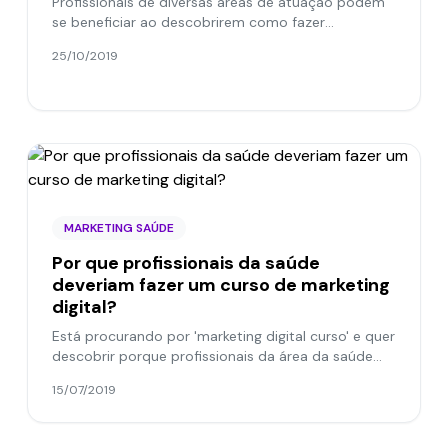
Profissionais de diversas áreas de atuação podem
se beneficiar ao descobrirem como fazer
networking — incluindo o segmento de saúde. Você
25/10/2019
está precisando de...
MARKETING SAÚDE
Por que profissionais da saúde
deveriam fazer um curso de marketing
digital?
Está procurando por 'marketing digital curso' e quer
descobrir porque profissionais da área da saúde
deveriam investir nesse tipo de curso? Então
15/07/2019
confira!