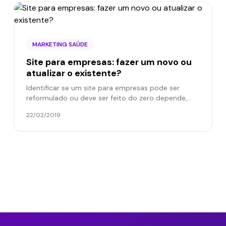
MARKETING SAÚDE
Site para empresas: fazer um novo ou
atualizar o existente?
Identificar se um site para empresas pode ser
reformulado ou deve ser feito do zero depende,
basicamente, da estrutura que está por trás das
22/02/2019
telas. Se ela...