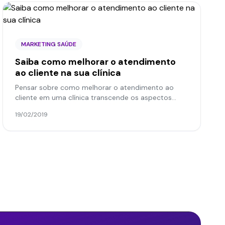
MARKETING SAÚDE
Saiba como melhorar o atendimento
ao cliente na sua clínica
Pensar sobre como melhorar o atendimento ao
cliente em uma clínica transcende os aspectos
técnicos envolvidos. Isso ocorre porque o serviço
19/02/2019
de saúde não pode...