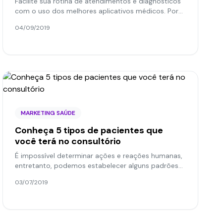
Facilite sua rotina de atendimentos e diagnósticos
com o uso dos melhores aplicativos médicos. Por
isso, listamos 5 aplicativos para médicos em nosso
04/09/2019
Blog.
MARKETING SAÚDE
Conheça 5 tipos de pacientes que
você terá no consultório
É impossível determinar ações e reações humanas,
entretanto, podemos estabelecer alguns padrões
de pensamento e comportamento para
03/07/2019
determinados grupos. Em...