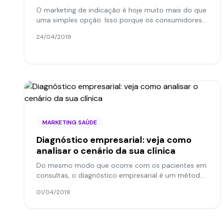
O marketing de indicação é hoje muito mais do que
uma simples opção. Isso porque os consumidores
não mais se comportam de forma passiva: agora,
24/04/2019
cada um deles é...
MARKETING SAÚDE
Diagnóstico empresarial: veja como
analisar o cenário da sua clínica
Do mesmo modo que ocorre com os pacientes em
consultas, o diagnóstico empresarial é um método
que permite identificar as causas das dores e
01/04/2019
problemas...