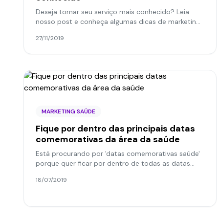
Deseja tornar seu serviço mais conhecido? Leia
nosso post e conheça algumas dicas de marketing
para fisioterapeutas que vão ajudar!
27/11/2019
MARKETING SAÚDE
Fique por dentro das principais datas
comemorativas da área da saúde
Está procurando por 'datas comemorativas saúde'
porque quer ficar por dentro de todas as datas
que você pode aproveitar? Então confira agora
18/07/2019
mesmo!