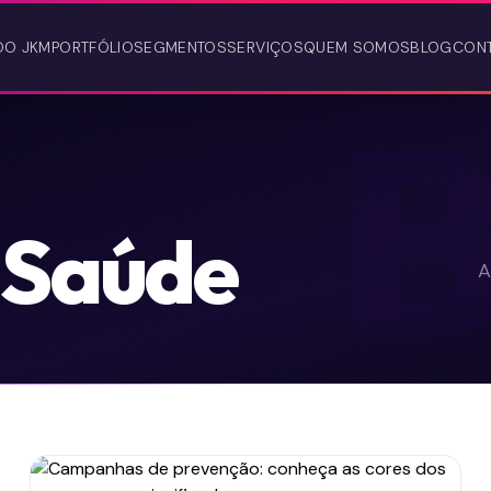
DO JKM
PORTFÓLIO
SEGMENTOS
SERVIÇOS
QUEM SOMOS
BLOG
CON
 Saúde
A