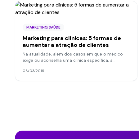
MARKETING SAÚDE
Marketing para clínicas: 5 formas de
aumentar a atração de clientes
Na atualidade, além dos casos em que o médico
exige ou aconselha uma clínica específica, a
procura ocorre na internet. Por isso, o investimento
08/03/2019
em marketing...