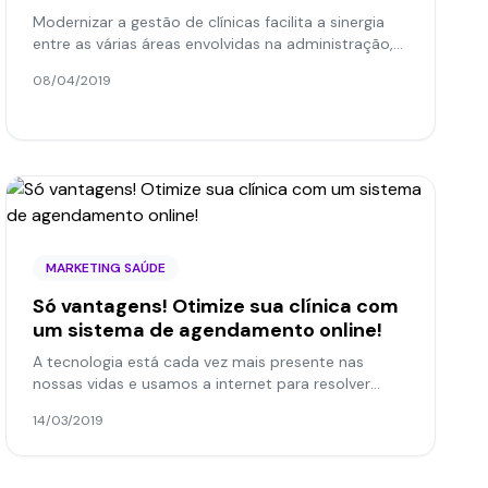
Modernizar a gestão de clínicas facilita a sinergia
entre as várias áreas envolvidas na administração,
otimiza a aplicação dos recursos e, como
08/04/2019
resultado...
MARKETING SAÚDE
Só vantagens! Otimize sua clínica com
um sistema de agendamento online!
A tecnologia está cada vez mais presente nas
nossas vidas e usamos a internet para resolver
quase tudo. Ou seja, o comportamento do
14/03/2019
consumidor mudou ao longo...