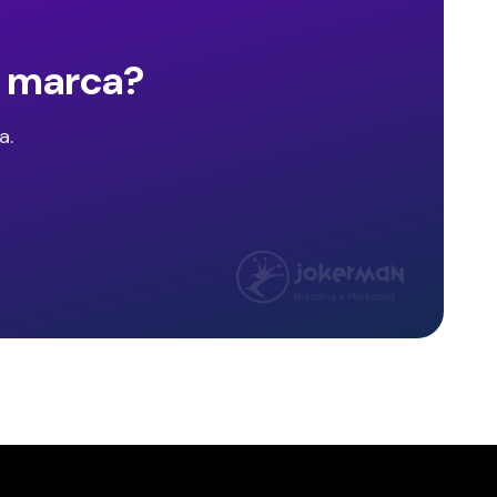
e marca?
a.