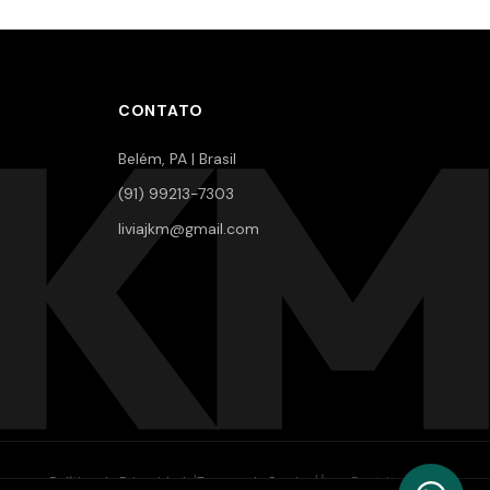
JKM
CONTATO
Belém, PA | Brasil
(91) 99213-7303
liviajkm@gmail.com
|
|
Política de Privacidade
Termos de Serviço
Área Restrita