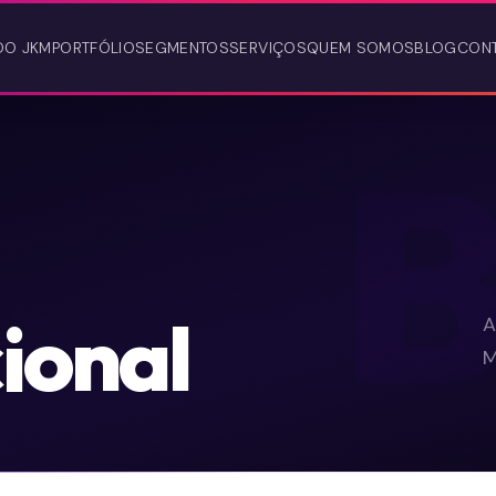
DO JKM
PORTFÓLIO
SEGMENTOS
SERVIÇOS
QUEM SOMOS
BLOG
CON
ional
A
M