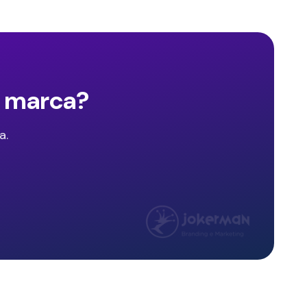
e marca?
a.