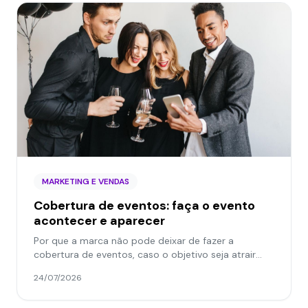
MARKETING E VENDAS
Cobertura de eventos: faça o evento
acontecer e aparecer
Por que a marca não pode deixar de fazer a
cobertura de eventos, caso o objetivo seja atrair
público e valorizar a experiência? O time Jokerman
24/07/2026
responde!