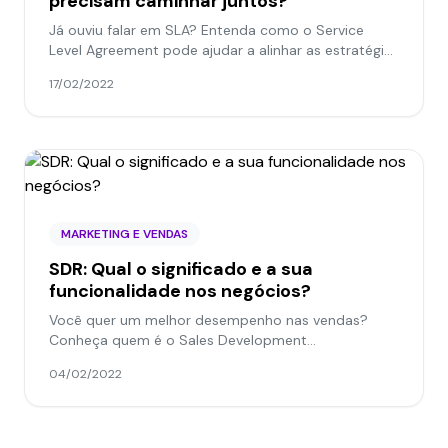
precisam caminhar juntos?
Já ouviu falar em SLA? Entenda como o Service
Level Agreement pode ajudar a alinhar as estratégias
do marketing e vendas para o sucesso da sua
17/02/2022
empresa.
MARKETING E VENDAS
SDR: Qual o significado e a sua
funcionalidade nos negócios?
Você quer um melhor desempenho nas vendas?
Conheça quem é o Sales Development
Representative - SDR e o que ele pode fazer pela
04/02/2022
sua empresa.