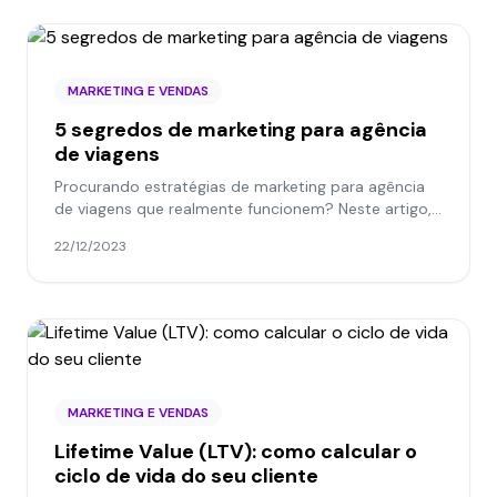
MARKETING E VENDAS
5 segredos de marketing para agência
de viagens
Procurando estratégias de marketing para agência
de viagens que realmente funcionem? Neste artigo,
vamos contar 5 segredos que vão ajudar sua
22/12/2023
empresa a atrair...
MARKETING E VENDAS
Lifetime Value (LTV): como calcular o
ciclo de vida do seu cliente