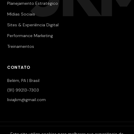
Planejamento Estratégico
Mídias Sociais
Sites & Experiência Digital
Performance Marketing
Treinamentos
CONTATO
Belém, PA | Brasil
(91) 99213-7303
liviajkm@gmail.com
© 2006-2026 Jokerman — Branding & Marketing. Todos os