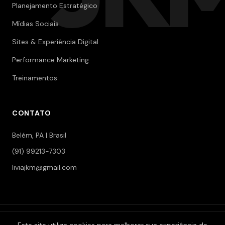
Planejamento Estratégico
Mídias Sociais
Sites & Experiência Digital
Performance Marketing
Treinamentos
CONTATO
Belém, PA | Brasil
(91) 99213-7303
liviajkm@gmail.com
© 2006-2026 Jokerman — Branding & Marketing. Todos os